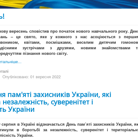
ь!
нову вересень сповістив про початок нового навчального року. Ден
нань – це свято, яке у кожного з нас асоціюється з перши
звоником, квітами, посмішками, веселим дитячим гомоном
адісними зустрічами з друзями, новими знайомствами т
ередчуттям пізнання нового світу.
тальніше...
еталі
Опубліковано: 01 вересня 2022
я пам'яті захисників України, які
 незалежність, суверенітет і
сть України
9 серпня в Україні відзначається День пам’яті захисників України, як
агинули в боротьбі за незалежність, суверенітет і територіальн
лісність України.