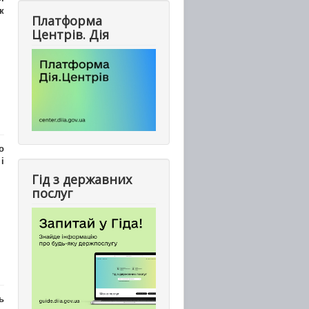
к
Платформа
Центрів. Дія
о
і
Гід з державних
послуг
ь