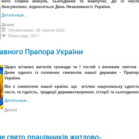
його славне минуле, сьогодення та майбутнє. До їх числа
безсумнівно, відносяться День Незалежності України.
Детальніше...
Деталі
Опубліковано: 23 серпня 2022
Перегляди: 2011
жавного Прапора України
Щиро вітаємо жителів громади та ї гостей з великим святом 
Днем одного із головних символів нашої держави - Прапор
України.
Він є символом нашої країни, що втілює національну єдність
честь та гідність. традиції державотворення, історії та сьогодення
Детальніше...
Деталі
не свято працівників житлово-