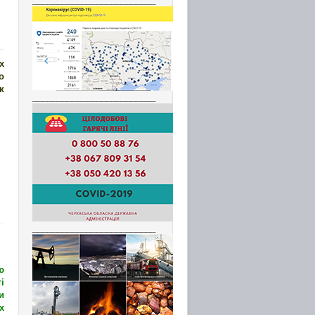
х
о
к
_________________________
_________________________
ю
і
и
х