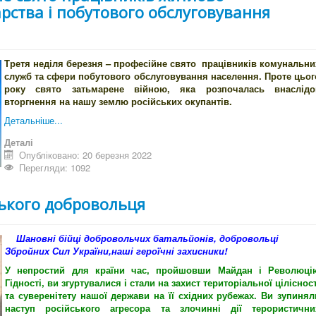
рства і побутового обслуговування
Третя неділя березня – професійне свято працівників комунальни
служб та сфери побутового обслуговування населення. Проте цьог
року свято затьмарене війною, яка розпочалась внаслідо
вторгнення на нашу землю російських окупантів.
Детальніше...
Деталі
Опубліковано: 20 березня 2022
Перегляди: 1092
ського добровольця
Шановні бійці добровольчих батальйонів, добровольці
Збройних Сил України,наші героїчні захисники!
У непростий для країни час, пройшовши Майдан і Революці
Гідності, ви згуртувалися і стали на захист територіальної цілісност
та суверенітету нашої держави на її східних рубежах. Ви зупинял
наступ російського агресора та злочинні дії терористични