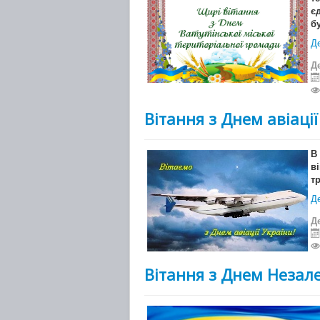
є
б
Де
Д
Вітання з Днем авіації
В
в
т
Де
Д
Вітання з Днем Незал