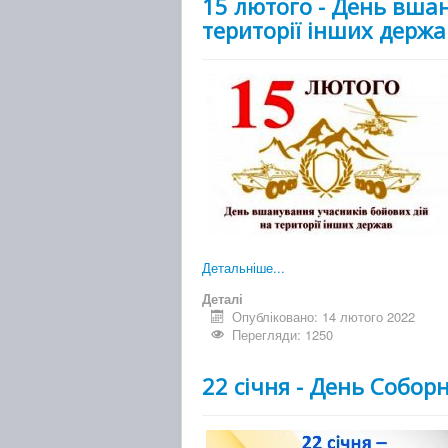
15 лютого - День вша
території інших держа
Детальніше...
Деталі
Опубліковано: 14 лютого 2022
Перегляди: 1250
22 січня - День Соборн