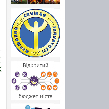
_________________________
,
і
і
_________________________
ї
р
а
_________________________