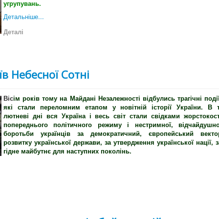
угрупувань.
Детальніше...
Деталі
їв Небесної Сотні
Віс
ім років тому на Майдані Незалежності відбулись трагічні події
які стали переломним етапом у новітній історії України. В т
лютневі дні вся Україна і весь світ стали свідками жорстокост
попереднього політичного режиму і нестримної, відчайдушно
боротьби українців за демократичний, європейський векто
розвитку української держави, за утвердження української нації, з
гідне майбутнє для наступних поколінь.