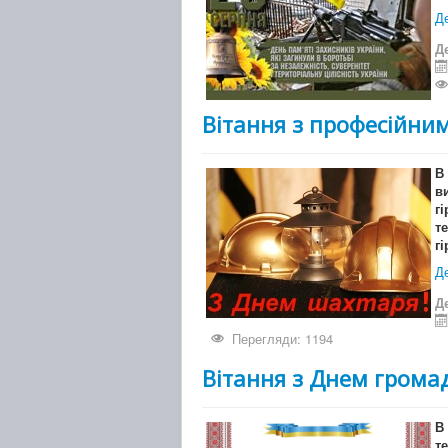
Де
Д
Вітання з професійним
В
в
г
т
г
Де
Д
Перегляди: 1194
Вітання з Днем грома
В
т