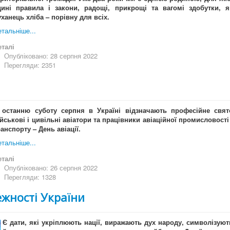
дині правила і закони, радощі, прикрощі та вагомі здобутки, я
уханець хліба – порівну для всіх.
тальніше...
еталі
Опубліковано: 28 серпня 2022
Перегляди: 2351
 останню суботу серпня в Україні відзначають професійне свят
ійськові і цивільні авіатори та працівники авіаційної промисловості 
ранспорту – День авіації.
тальніше...
еталі
Опубліковано: 26 серпня 2022
Перегляди: 1328
ежності України
Є дати, які укріплюють нації, виражають дух народу, символізуют