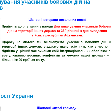
нування учасників бойових дій на
в
Шановні ветерани локальних воєн!
Прийміть щирі вітання з нагоди
Дня вшанування учасників бойови
дій на території інших держав та 33-ї річниці з дня виведення
військ з республіки Афганістан.
Щороку 15 лютого ми вшановуємо учасників бойових дій н
території інших держав, віддаємо шану усім тим, хто з честю т
гідністю у різний час виконав свій інтернаціональний обов’язок п
врегулюванню воєнних конфліктів за межами нашої держави – 
більш ніж 20 країнах світу.
ості України
Шановні жителі громади!