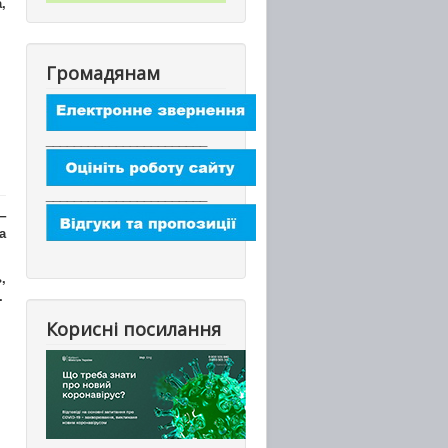
,
Громадянам
_______________________
_______________________
–
а
,
.
Корисні посилання
_________________________