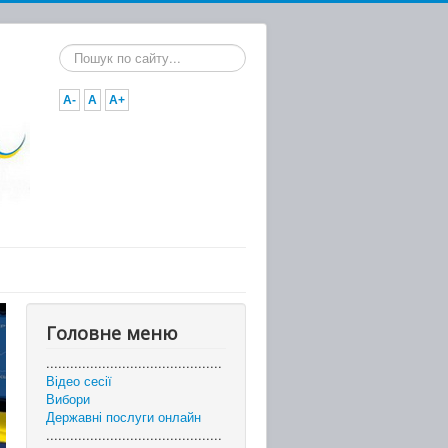
Пошук...
A-
A
A+
Головне меню
............................................
Відео сесії
Вибори
Державні послуги онлайн
............................................