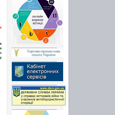
х
а
_________________________
а
о
у
_________________________
_________________________
_________________________