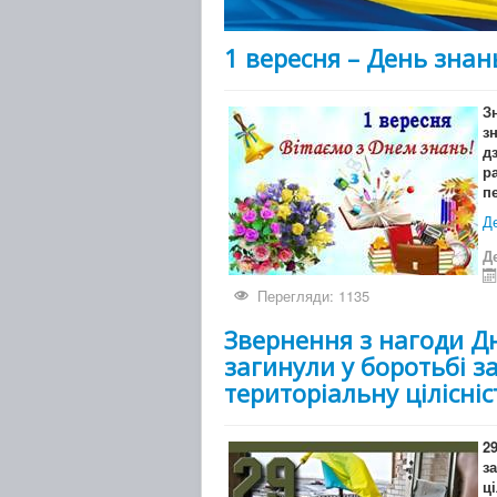
1 вересня – День знан
З
з
д
р
п
Де
Д
Перегляди: 1135
Звернення з нагоди Дн
загинули у боротьбі за
територіальну цілісні
2
з
ці