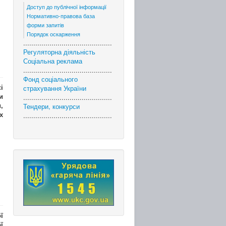
Доступ до публічної інформації
Нормативно-правова база
форми запитів
Порядок оскарження
............................................
Регуляторна діяльність
Соціальна реклама
............................................
Фонд соціального
і
страхування України
и
............................................
,
Тендери, конкурси
х
............................................
ї
ї