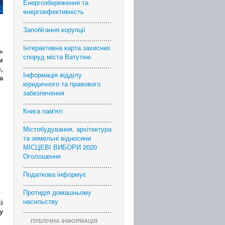
Енергозбереження та
енергоефективність
............................................
Запобігання корупції
............................................
Інтерактивна карта захисних
ь
споруд міста Ватутіне
м
............................................
,
Інформація відділу
а
юридичного та правового
забезпечення
............................................
Книга пам'яті
............................................
Містобудування, архітектура
та земельні відносини
МІСЦЕВІ ВИБОРИ 2020
Оголошення
............................................
Податкова інформує
............................................
Протидія домашньому
насильству
і
............................................
у
ПУБЛІЧНА ІНФОРМАЦІЯ