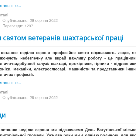
тальніше...
еталі
Опубліковано: 29 серпня 2022
Перегляди: 1297
 святом ветеранів шахтарської праці
 останню неділю серпня професійне свято відзначають люди, як
иконують небезпечну але вкрай важливу роботу - це працівник
ірничо-видобувної галузі: шахтарі, прохідники, гірники - підривники
ехніки, механіки, електрослюсарі, машиністи та представники інши
ірничих професій.
тальніше...
еталі
Опубліковано: 28 серпня 2022
ди
 останню неділю серпня ми відзначаємо День Ватутінської місько
ериторіальної громади. Уже два роки ми є однією родиною, для яко