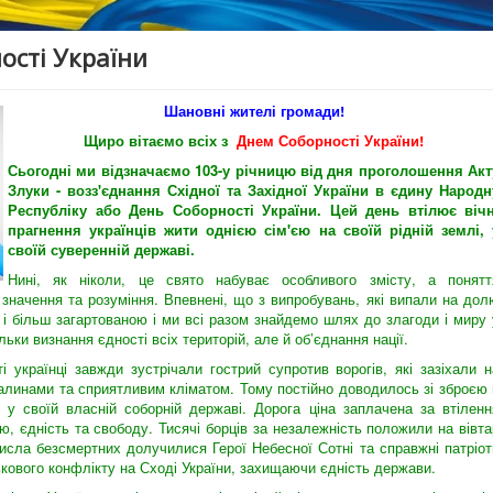
ості України
Шановні жителі громади!
Щиро вітаємо всіх з
Днем Соборності України!
Сьогодні ми відзначаємо 103-у річницю від дня проголошення Акт
Злуки - возз'єднання Східної та Західної України в єдину Народн
Республіку або День Соборності України. Цей день втілює вічн
прагнення українців жити однією сім'єю на своїй рідній землі, 
своїй суверенній державі.
Нині, як ніколи, це свято набуває особливого змісту, а понятт
о значення та розуміння. Впевнені, що з випробувань, які випали на дол
 і більш загартованою і ми всі разом знайдемо шлях до злагоди і миру 
льки визнання єдності всіх територій, але й об’єднання нації.
 українці завжди зустрічали гострий супротив ворогів, які зазіхали н
опалинами та сприятливим кліматом. Тому постійно доводилось зі зброєю 
у своїй власній соборній державі. Дорога ціна заплачена за втіленн
ю, єдність та свободу. Тисячі борців за незалежність положили на вівта
исла безсмертних долучилися Герої Небесної Сотні та справжні патріот
ськового конфлікту на Сході України, захищаючи єдність держави.