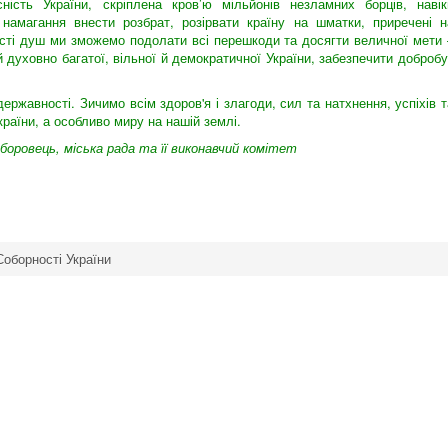
ність України, скріплена кров’ю мільйонів незламних борців, навік
амагання внести розбрат, розірвати країну на шматки, приречені н
ості душ ми зможемо подолати всі перешкоди та досягти величної мети 
 духовно багатої, вільної й демократичної України, забезпечити добробу
ержавності. Зичимо всім здоров'я і злагоди, сил та натхнення, успіхів т
країни, а особливо миру на нашій землі.
боровець, міська рада та її виконавчий комітет
Соборності України