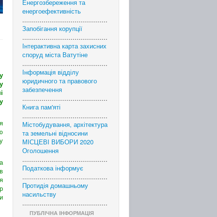
Енергозбереження та
енергоефективність
............................................
Запобігання корупції
............................................
Інтерактивна карта захисних
споруд міста Ватутіне
............................................
Інформація відділу
у
юридичного та правового
у
забезпечення
і
............................................
у
Книга пам'яті
............................................
я
Містобудування, архітектура
ю
та земельні відносини
у
МІСЦЕВІ ВИБОРИ 2020
Оголошення
............................................
а
Податкова інформує
в
............................................
я
Протидія домашньому
р
насильству
и
............................................
ПУБЛІЧНА ІНФОРМАЦІЯ