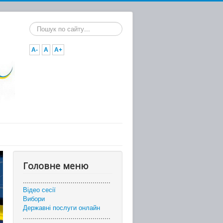
Пошук...
A-
A
A+
Головне меню
............................................
Відео сесії
Вибори
Державні послуги онлайн
............................................