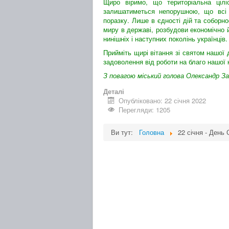
Щиро віримо, що територіальна ціліс
залишатиметься непорушною, що всі н
поразку. Лише в єдності дій та соборн
миру в державі, розбудови економічно й
нинішніх і наступних поколінь українців.
Прийміть щирі вітання зі святом нашої д
задоволення від роботи на благо нашої 
З повагою міський голова Олександр За
Деталі
Опубліковано: 22 січня 2022
Перегляди: 1205
Ви тут:
Головна
22 січня - День 