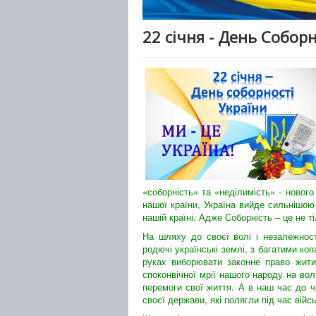
22 січня - День Соборн
«соборність» та «неділимість» - новог
нашої країни, Україна вийде сильнішою
нашій країні. Адже Соборність – це не ті
На шляху до своєї волі і незалежності
родючі українські землі, з багатими к
руках виборювати законне право жити 
споконвічної мрії нашого народу на вол
перемоги свої життя. А в наш час до ч
своєї держави, які полягли під час вій