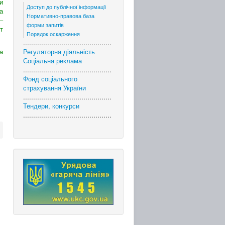
и
Доступ до публічної інформації
а
Нормативно-правова база
–
форми запитів
т
Порядок оскарження
............................................
Регуляторна діяльність
а
Соціальна реклама
............................................
Фонд соціального
страхування України
............................................
Тендери, конкурси
............................................