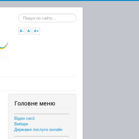
Пошук...
A-
A
A+
Головне меню
............................................
Відео сесії
Вибори
Державні послуги онлайн
............................................