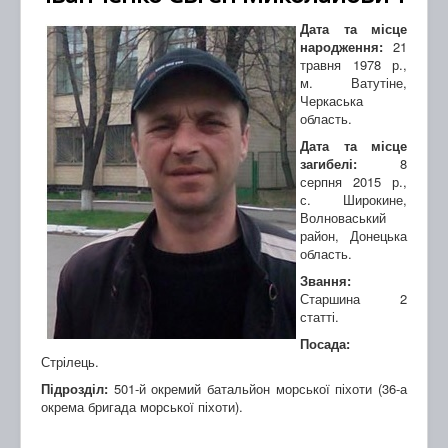
Дата та місце
народження:
21
травня 1978 р.,
м. Ватутіне,
Черкаська
область.
Дата та місце
загибелі:
8
серпня 2015 р.,
с. Широкине,
Волноваський
район, Донецька
область.
Звання:
Старшина 2
статті.
Посада:
Стрілець.
Підрозділ:
501-й окремий батальйон морської піхоти (36-а
окрема бригада морської піхоти).