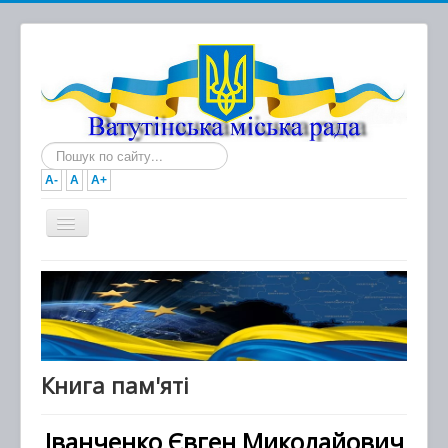
Пошук...
A-
A
A+
Головна
Новини
Документи
Міська рада
Книга пам'яті
Виконавчий комітет
Іванченко Євген Миколайович
Про місто та громаду