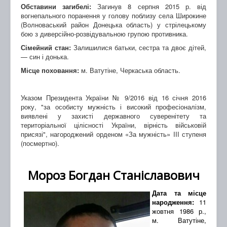
Обставини загибелі:
Загинув 8 серпня 2015 р. від
вогнепального поранення у голову поблизу села Широкине
(Волноваський район Донецька область) у стрілецькому
бою з диверсійно-розвідувальною групою противника.
Сімейний стан:
Залишилися батьки, сестра та двоє дітей,
— син і донька.
Місце поховання:
м. Ватутіне, Черкаська область.
Указом Президента України № 9/2016 від 16 січня 2016
року, "за особисту мужність і високий професіоналізм,
виявлені у захисті державного суверенітету та
територіальної цілісності України, вірність військовій
присязі", нагороджений орденом «За мужність» III ступеня
(посмертно).
Мороз Богдан Станіславович
Дата та місце
народження:
11
жовтня 1986 р.,
м. Ватутіне,