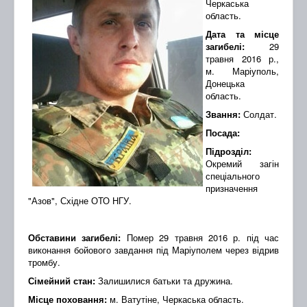
Черкаська
область.
Дата та місце
загибелі:
29
травня 2016 р.,
м. Маріуполь,
Донецька
область.
Звання:
Солдат.
Посада:
Підрозділ:
Окремий загін
спеціального
призначення
"Азов", Східне ОТО НГУ.
Обставини загибелі:
Помер 29 травня 2016 р. під час
виконання бойового завдання під Маріуполем через відрив
тромбу.
Сімейний стан:
Залишилися батьки та дружина.
Місце поховання:
м. Ватутіне, Черкаська область.