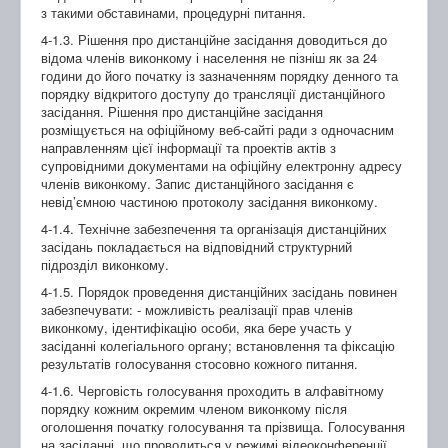
з такими обставинами, процедурні питання.
4-1.3. Рішення про дистанційне засідання доводиться до
відома членів виконкому і населення не пізніш як за 24
години до його початку із зазначенням порядку денного та
порядку відкритого доступу до трансляції дистанційного
засідання. Рішення про дистанційне засідання
розміщується на офіційному веб-сайті ради з одночасним
направленням цієї інформації та проектів актів з
супровідними документами на офіційну електронну адресу
членів виконкому. Запис дистанційного засідання є
невід’ємною частиною протоколу засідання виконкому.
4-1.4. Технічне забезпечення та організація дистанційних
засідань покладається на відповідний структурний
підрозділ виконкому.
4-1.5. Порядок проведення дистанційних засідань повинен
забезпечувати: - можливість реалізації прав членів
виконкому, ідентифікацію особи, яка бере участь у
засіданні колегіального органу; встановлення та фіксацію
результатів голосування стосовно кожного питання.
4-1.6. Черговість голосування проходить в алфавітному
порядку кожним окремим членом виконкому після
оголошення початку голосування та прізвища. Голосування
на засіданні, що проводиться у режимі відеоконференції,