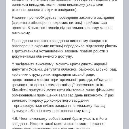
винятком випадків, коли члени виконкому ухвалили
рішення провести закрите засідання).
Рішення про необхідність проведення закритого засідання
(закритого обговорення окремих питань) приймається
простою більшістю голосів від загального складу членів
виконкому.
Проведення закритого засідання виконкому (закритого
обговорення окремих питань) передбачає підготовку рішень
з дотриманням установлених законом правил роботи з
документами обмеженого доступу.
У засіданнях виконкому можуть брати участь народні
депутати України, депутати обласної, районної, міської рад,
керівники структурних підрозділів міської ради,
представники міської територіальної громади, об’єднань
громадян та органів самоорганізації населення та ін.
Кількість присутніх може бути лімітована лише фізичними
обмеженнями приміщення зали засідань виконкому. У разі
великого інтересу до конкретного засідання
організовується виїзне засідання в міському Палаці
культури або в іншому пристосованому місці.
4.6. Член виконкому зобов’язаний брати участь в його
засіданні. Якщо ж такої можливості немає – питання
відсутності погоджується з міським головою.