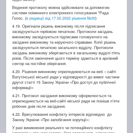
Ведення протоколу можна здійснювати за допомогою
системи поіменного електронного голосування "Рада
Голос. (
в редакції від 17.02.2022 рішення №30
)
4.19. Оригінали рішень виконкому після підписання
засвідчуються гербовою печаткою. Протоколи засідань
виконкому засвідчуються підписами головуючого на
засіданні виконкому та керуючого справами. Копії рішень
засвідчуються печаткою загального відділу. Протоколи
засідань виконкому зберігаються в загальному відділі п'ять
років. Після закінчення цього терміну здаються в архівний
сектор на постійне зберігання.
4.20. Рішення виконкому оприлюднюються на веб – сайті
Ватутінської міської ради у відповідності до вимог частини
другої статті 15 Закону України «Про доступ до публічної
інформації»
4.21. Протокол засідання виконкому оформлюється та
оприлюднюється на веб-сайті міської ради не пізніше п’яти
робочих днів після засідання.
4.22. Врегулювання конфлікту інтересів відповідно до
Закону України «Про запобігання корупції»:
У разі виникнення реального чи потенційного конфлікту
інтересів у міського голови, його заступників, керуючого