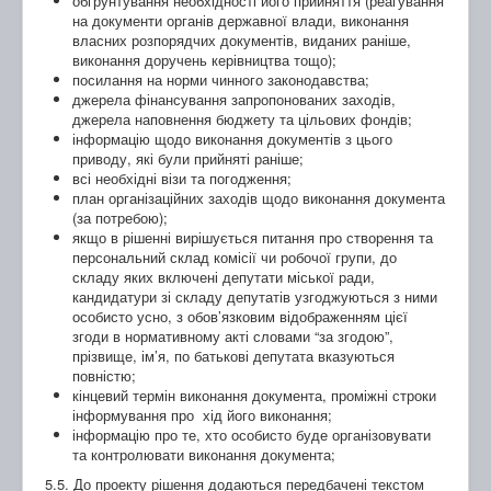
обґрунтування необхідності його прийняття (реагування
на документи органів державної влади, виконання
власних розпорядчих документів, виданих раніше,
виконання доручень керівництва тощо);
посилання на норми чинного законодавства;
джерела фінансування запропонованих заходів,
джерела наповнення бюджету та цільових фондів;
інформацію щодо виконання документів з цього
приводу, які були прийняті раніше;
всі необхідні візи та погодження;
план організаційних заходів щодо виконання документа
(за потребою);
якщо в рішенні вирішується питання про створення та
персональний склад комісії чи робочої групи, до
складу яких включені депутати міської ради,
кандидатури зі складу депутатів узгоджуються з ними
особисто усно, з обов’язковим відображенням цієї
згоди в нормативному акті словами “за згодою”,
прізвище, ім’я, по батькові депутата вказуються
повністю;
кінцевий термін виконання документа, проміжні строки
інформування про хід його виконання;
інформацію про те, хто особисто буде організовувати
та контролювати виконання документа;
5.5. До проекту рішення додаються передбачені текстом