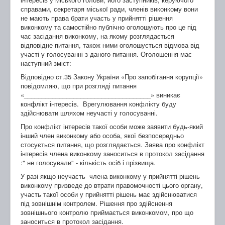
справами, секретаря міської ради, членів виконкому вони
не мають права брати участь у прийнятті рішення
виконкому та самостійно публічно оголошують про це під
час засідання виконкому, на якому розглядається
відповідне питання, також ними оголошується відмова від
участі у голосуванні з даного питання. Оголошення має
наступний зміст:
Відповідно ст.35 Закону України «Про запобігання корупції»
повідомляю, що при розгляді питання
«____________________________________» виникає
конфлікт інтересів. Врегулювання конфлікту буду
здійснювати шляхом неучасті у голосуванні.
Про конфлікт інтересів такої особи може заявити будь-який
інший член виконкому або особа, якої безпосередньо
стосується питання, що розглядається. Заява про конфлікт
інтересів члена виконкому заноситься в протокол засідання
:" не голосували" - кількість осіб і прізвища.
У разі якщо неучасть члена виконкому у прийнятті рішень
виконкому призведе до втрати правомочності цього органу,
участь такої особи у прийнятті рішень має здійснюватися
під зовнішнім контролем. Рішення про здійснення
зовнішнього контролю приймається виконкомом, про що
заноситься в протокол засідання.