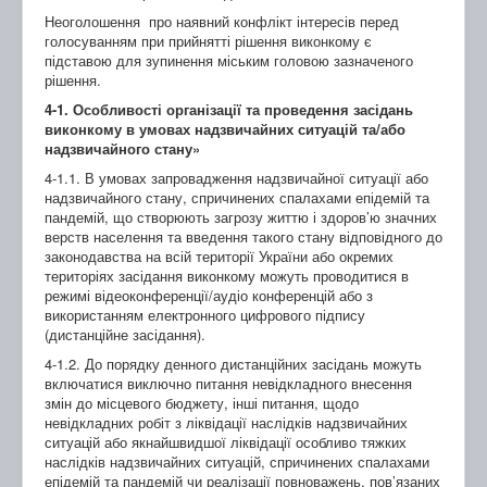
Неоголошення про наявний конфлікт інтересів перед
голосуванням при прийнятті рішення виконкому є
підставою для зупинення міським головою зазначеного
рішення.
4-1. Особливості організації та проведення засідань
виконкому в умовах надзвичайних ситуацій та/або
надзвичайного стану»
4-1.1. В умовах запровадження надзвичайної ситуації або
надзвичайного стану, спричинених спалахами епідемій та
пандемій, що створюють загрозу життю і здоров’ю значних
верств населення та введення такого стану відповідного до
законодавства на всій території України або окремих
територіях засідання виконкому можуть проводитися в
режимі відеоконференції/аудіо конференцій або з
використанням електронного цифрового підпису
(дистанційне засідання).
4-1.2. До порядку денного дистанційних засідань можуть
включатися виключно питання невідкладного внесення
змін до місцевого бюджету, інші питання, щодо
невідкладних робіт з ліквідації наслідків надзвичайних
ситуацій або якнайшвидшої ліквідації особливо тяжких
наслідків надзвичайних ситуацій, спричинених спалахами
епідемій та пандемій чи реалізації повноважень, пов’язаних