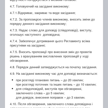
4.7. Головуючий на засіданні виконкому:
4.7.1.Відкриває, закриває та веде засідання;
4.7.2. За пропозицією членів виконкому, вносить зміни до
порядку денного засідання виконкому;
4.7.3. Надає слово для доповіді (співдоповіді), виступу,
оголошує наступного доповідача;
4.7.4. Забезпечує дотримання цього Регламенту всіма
присутніми на засіданні;
4.7.5. Вносить пропозиції про внесення змін до проектів
рішень з врахуванням висловлених пропозицій у ході
обговорення.
4.8. Порядок денний затверджується на початку засідання.
4.9. На засіданні виконкому час для доповіді визначається:
при розгляді планових питань – до 20 хвилин;
при розгляді поточних та інших питань – до 10 хвилин;
для співдоповідей, виступів при обговоренні,
заключного слова – до 5 хвилин;
для довідок, внесення поправок – до 3 хвилин.
4.10. Після обговорення, заключного слова доповідача і