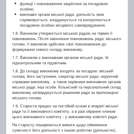
функції і повноваження закріплені за посадовою
особою;
виконавчі органи міської ради, діяльність яких
спрямовується, координується та контролюється
посадовою особою місцевого самоврядування.
1.6. Виконком утворюється міською радою на термін її
повноважень. Після закінчення повноважень ради, міського
голови, її виконком здійснює свої повноваження до
формування нового складу виконкому.
1.7. Виконком є виконавчим органом міської ради, їй
підконтрольним та підзвітним.
1.8. До складу виконкому входять за посадою: міський
голова, його заступники, секретар міської ради, керуючий
справами виконкому, а також керівники виконавчих органів
міської ради, інші особи. Кількісний та персональний склад
виконкому затверджується рішенням ради за пропозицією
міського голови.
1.9. Староста працює на постійній основі в апараті міської
ради та її виконавчого комітету, а в разі обрання членом
цього виконавчого комітету - у виконавчому комітеті ради.
На старосту поширюються вимоги щодо обмеження
сумісності його діяльності з іншою роботою (діяльністю),