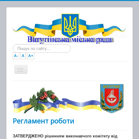
Пошук...
A-
A
A+
Головна
Новини
Документи
Міська рада
Регламент роботи
Виконавчий комітет
ЗАТВЕРДЖЕНО рішенням виконавчого комітету від
Про місто та громаду