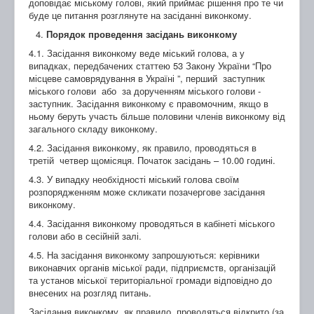
доповідає міському голові, який приймає рішення про те чи
буде це питання розглянуте на засіданні виконкому.
Порядок проведення засідань виконкому
4.1. Засідання виконкому веде міський голова, а у
випадках, передбачених статтею 53 Закону України “Про
місцеве самоврядування в Україні ”, перший заступник
міського голови або за дорученням міського голови -
заступник. Засідання виконкому є правомочним, якщо в
ньому беруть участь більше половини членів виконкому від
загального складу виконкому.
4.2. Засідання виконкому, як правило, проводяться в
третій четвер щомісяця. Початок засідань – 10.00 годині.
4.3. У випадку необхідності міський голова своїм
розпорядженням може скликати позачергове засідання
виконкому.
4.4. Засідання виконкому проводяться в кабінеті міського
голови або в сесійній залі.
4.5. На засідання виконкому запрошуються: керівники
виконавчих органів міської ради, підприємств, організацій
та установ міської територіальної громади відповідно до
внесених на розгляд питань.
Засідання виконкому, як правило, проводяться відкрито (за