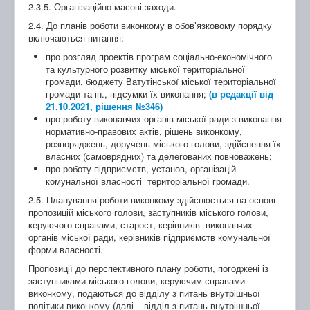
2.3.5. Організаційно-масові заходи.
2.4. До планів роботи виконкому в обов’язковому порядку
включаються питання:
про розгляд проектів програм соціально-економічного
та культурного розвитку міської територіальної
громади, бюджету Ватутінської міської територіальної
громади та ін., підсумки їх виконання;
(в редакції від
21.10.2021, рішення №346)
про роботу виконавчих органів міської ради з виконання
нормативно-правових актів, рішень виконкому,
розпоряджень, доручень міського голови, здійснення їх
власних (самоврядних) та делегованих повноважень;
про роботу підприємств, установ, організацій
комунальної власності територіальної громади.
2.5. Планування роботи виконкому здійснюється на основі
пропозицій міського голови, заступників міського голови,
керуючого справами, старост, керівників виконавчих
органів міської ради, керівників підприємств комунальної
форми власності.
Пропозиції до перспективного плану роботи, погоджені із
заступниками міського голови, керуючим справами
виконкому, подаються до відділу з питань внутрішньої
політики виконкому (далі – відділ з питань внутрішньої