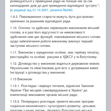
розміщуються у приміщенні ради не пізніше ніж за сім
календарних днів до дня проведення відповідної зустрічі.";
(
в редакції від 21.10.2021, рішення №346)
1.9.3. Повноваження старости можуть бути достроково
припинені за рішенням відповідної ради.
1.10. Очолює та здійснює керівництво виконкомом міський
голова, а в разі його відсутності чи неможливості
здійснення ним цих функцій, повноваження міського голови
щодо забезпечення роботи виконкому виконує перший
заступник міського голови.
1.11. Виконком є юридичною особою, має гербову печатку,
реєстраційні та особові рахунки в УДКСУ у м.Ватутіному.
1.12. Діловодство у виконкомі ведеться державною мовою.
Неухильним та обов’язковим для всіх є дотримання вимог
Інструкції з діловодства у виконкомі.
1.13 Виконком:
1.13.1. Розглядає і вирішує питання, віднесені Законом
України “Про місцеве самоврядування в Україні” до
компетенції виконавчих органів міської ради;
1.13.2. Попередньо розглядає проекти міських програм
соціально-економічного і культурного розвитку, цільових
програм з інших питань, бюджету Ватутінської міської