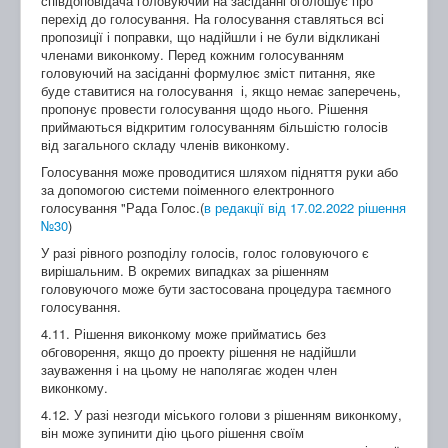
співдоповідача головуючий на засіданні оголошує про
перехід до голосування. На голосування ставляться всі
пропозиції і поправки, що надійшли і не були відкликані
членами виконкому. Перед кожним голосуванням
головуючий на засіданні формулює зміст питання, яке
буде ставитися на голосування і, якщо немає заперечень,
пропонує провести голосування щодо нього. Рішення
приймаються відкритим голосуванням більшістю голосів
від загального складу членів виконкому.
Голосування може проводитися шляхом підняття руки або
за допомогою системи поіменного електронного
голосування "Рада Голос.(
в редакції від 17.02.2022 рішення
№30
)
У разі рівного розподілу голосів, голос головуючого є
вирішальним. В окремих випадках за рішенням
головуючого може бути застосована процедура таємного
голосування.
4.11. Рішення виконкому може прийматись без
обговорення, якщо до проекту рішення не надійшли
зауваження і на цьому не наполягає жоден член
виконкому.
4.12. У разі незгоди міського голови з рішенням виконкому,
він може зупинити дію цього рішення своїм