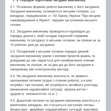
3.1. Основною формою роботи виконкому є його засідання.
Засідання виконкому скликаються міським головою, а у
випадках, передбачених ст. 53 Закону України “Про місцеве
самоврядування в Україні”, першим заступником міського
голови.
3.2. Засідання виконкому проводяться відповідно до
порядку денного, який складає керуючий справами
виконкому та погоджує із міським головою, не пізніше як за
10 робочих днів до засідання.
3.3. Погоджений з міським головою порядок денний
засідання виконкому разом з копіями проектів рішень та
довідками до них надається для ознайомлення членам
виконкому не пізніше, як за два дні до його засідання в
паперовому або електронному вигляді..
3.4. На засідання виконкому вноситься, як правило,
заплановані питання (згідно з планом роботи), а в разі
потреби і такі питання, які потребують негайного розгляду
(виникнення надзвичайної ситуації; загроза життю і
здоров`ю неповнолітніх та ін. )
3.5. Додаткові питання на засідання виконкому вносяться у
виняткових випадках, які стосуються наступних питань:
фінансових, аварійних (надзвичайних) ситуацій, важливих