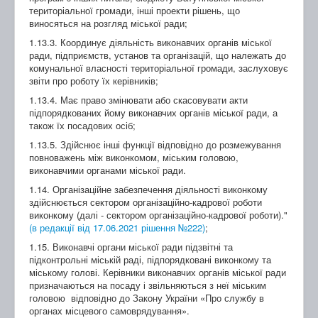
територіальної громади, інші проекти рішень, що
виносяться на розгляд міської ради;
1.13.3. Координує діяльність виконавчих органів міської
ради, підприємств, установ та організацій, що належать до
комунальної власності територіальної громади, заслуховує
звіти про роботу їх керівників;
1.13.4. Має право змінювати або скасовувати акти
підпорядкованих йому виконавчих органів міської ради, а
також їх посадових осіб;
1.13.5. Здійснює інші функції відповідно до розмежування
повноважень між виконкомом, міським головою,
виконавчими органами міської ради.
1.14. Організаційне забезпечення діяльності виконкому
здійснюється сектором організаційно-кадрової роботи
виконкому (далі - сектором організаційно-кадрової роботи)."
(в редакції від 17.06.2021 рішення №222)
;
1.15. Виконавчі органи міської ради підзвітні та
підконтрольні міській раді, підпорядковані виконкому та
міському голові. Керівники виконавчих органів міської ради
призначаються на посаду і звільняються з неї міським
головою відповідно до Закону України «Про службу в
органах місцевого самоврядування».