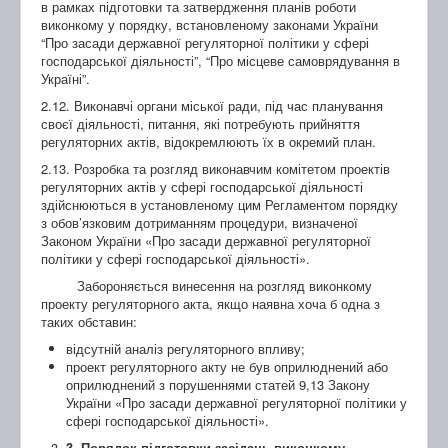
в рамках підготовки та затвердження планів роботи
виконкому у порядку, встановленому законами України
“Про засади державної регуляторної політики у сфері
господарської діяльності”, “Про місцеве самоврядування в
Україні”.
2.12. Виконавчі органи міської ради, під час планування
своєї діяльності, питання, які потребують прийняття
регуляторних актів, відокремлюють їх в окремий план.
2.13. Розробка та розгляд виконавчим комітетом проектів
регуляторних актів у сфері господарської діяльності
здійснюються в установленому цим Регламентом порядку
з обов’язковим дотриманням процедури, визначеної
Законом України «Про засади державної регуляторної
політики у сфері господарської діяльності».
Забороняється винесення на розгляд виконкому
проекту регуляторного акта, якщо наявна хоча б одна з
таких обставин:
відсутній аналіз регуляторного впливу;
проект регуляторного акту не був оприлюднений або
оприлюднений з порушеннями статей 9,13 Закону
України «Про засади державної регуляторної політики у
сфері господарської діяльності».
3
.
Порядок підготовки засідань виконкому