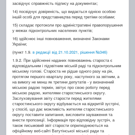
засвідчує справжність підпису на документах;
14) посвідчує довіреність, що видається однією особою
іншій особі для представництва перед третіми особами;
15) складає протоколи про адміністративні правопорушення
у межах підконтрольних населених пунктів;
16) здійснює інші повноваження, визначені Законами
України;
(пункт 1.9.
в редакції від 21.10.2021, рішення №346)
1.9.2. При здійсненні наданих повноважень староста є
відповідальним і підзвітним міській раді та підконтрольним
міському голові. Староста не рідше одного разу на рік,
протягом першого кварталу року, наступного за звітним, а
на вимогу не менш як третини депутатів - у визначений
міською радою термін, звітує про свою роботу перед
міською радою, жителями старостинського округу.
Заслуховування звіту старости перед жителями
старостинського округу відбувається на відкритій зустрічі,
у спосіб, що дає можливість жителям старостинського
округу поставити запитання, висловити зауваження та
внести пропозиції. Інформація про відповідну зустріч, а
також письмовий звіт старости оприлюднюються на
офіційному веб-сайті Ватутінської міської ради та