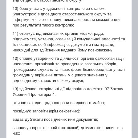
10) бере участь у здійсненні контролю за станом
благоустрою відповідного старостинського округу та
інформує міського голову, виконавчі органи міської ради
про результати такого контролю;
11) отримує від виконавчих органів міської ради,
підприємств, установ, організацій комунальної власності та
їх посадових осіб інформацію, документи і матеріали,
необхідні для здійснення наданих йому повноважень;
12) сприяє утворенню та діяльності органів самоорганізації
населення, організації та проведенню загальних зборів,
громадських слухань та інших форм безпосередньої участі
громадян у вирішенні питань місцевого значення у
відповідному старостинському окрузі;
13) здійснює нотаріальні дії відповідно до статті 37 Закону
України "Про нотаріат":
вживає заходів щодо охорони спадкового майна;
посвідчує заповіти (крім секретних);
видає дублікати посвідчених ним документів;
засвідчує вірність копій (фотокопій) документів і виписок з
них;