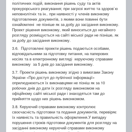
політичних подій, виконання рішень суду та актів
прокурорського реагування; при загрозі життю та здоров`ю
неповнолітніх та ін.. при наявності у членів виконкому
підготовлених документів, з якими вони повинні бути
ознайомлені не пізніше як за добу до засідання виконкому.
Проект рішення виконкому, який виноситься до негайного
розгляду розміщується на сайті міської ради не пізніше, як
за добу до засідання виконкому.
3.6. Підготовлені проекти рішень подаються особами,
відповідальними за підготовку питання, на паперових
носіях та в електронному вигляді керуючому справами
виконкому за 5 днів до засідання виконкому.
3.7. Проекти рішень виконкому згідно з вимогами Закону
України «Про доступ до публічної інформації»
оприлюднюються їх виконавцями не пізніш як за 10
робочих днів до дати їх розгляду виконкомом на
офіційному сайті міської ради і знаходяться там до
прийняття щодо них рішень виконкомом.
3.8. Керуючий справами виконкому контролює
своєчасність підготовки та подання документів, перевіряє
їх наявність та правильність оформлення.У випадку
порушення строків підготовки документів для розгляду на
засіданні виконкому керуючий справами виконкому