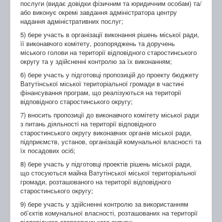
послуги (видає довідки фізичним та юридичним особам) та/
або виконує окремі завдання адміністратора центру
надання адміністративних послуг;
5) бере участь в організації виконання рішень міської ради,
її виконавчого комітету, розпоряджень та доручень
міського голови на території відповідного старостинського
округу та у здійсненні контролю за їх виконанням;
6) бере участь у підготовці пропозицій до проекту бюджету
Ватутінської міської територіальної громади в частині
фінансування програм, що реалізуються на території
відповідного старостинського округу;
7) вносить пропозиції до виконавчого комітету міської ради
з питань діяльності на території відповідного
старостинського округу виконавчих органів міської ради,
підприємств, установ, організацій комунальної власності та
їх посадових осіб;
8) бере участь у підготовці проектів рішень міської ради,
що стосуються майна Ватутінської міської територіальної
громади, розташованого на території відповідного
старостинського округу;
9) бере участь у здійсненні контролю за використанням
об’єктів комунальної власності, розташованих на території
відповідного старостинського округу;