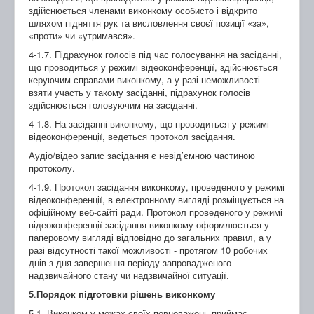
здійснюється членами виконкому особисто і відкрито
шляхом підняття рук та висловлення своєї позиції «за»,
«проти» чи «утримався».
4-1.7. Підрахунок голосів під час голосування на засіданні,
що проводиться у режимі відеоконференції, здійснюється
керуючим справами виконкому, а у разі неможливості
взяти участь у такому засіданні, підрахунок голосів
здійснюється головуючим на засіданні.
4-1.8. На засіданні виконкому, що проводиться у режимі
відеоконференції, ведеться протокол засідання.
Аудіо/відео запис засідання є невід’ємною частиною
протоколу.
4-1.9. Протокол засідання виконкому, проведеного у режимі
відеоконференції, в електронному вигляді розміщується на
офіційному веб-сайті ради. Протокол проведеного у режимі
відеоконференції засідання виконкому оформлюється у
паперовому вигляді відповідно до загальних правил, а у
разі відсутності такої можливості - протягом 10 робочих
днів з дня завершення періоду запровадженого
надзвичайного стану чи надзвичайної ситуації.
5
.
Порядок підготовки рішень виконкому
5.1. Виконком у межах своїх повноважень приймає