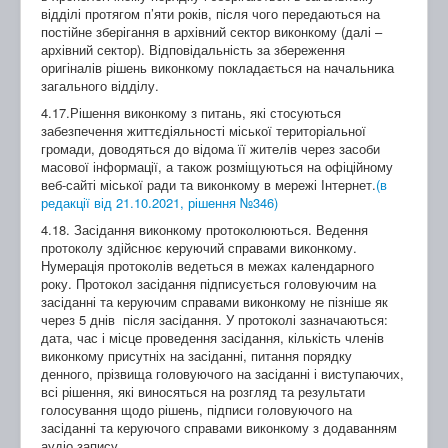
відділі протягом п’яти років, після чого передаються на
постійне зберігання в архівний сектор виконкому (далі –
архівний сектор). Відповідальність за збереження
оригіналів рішень виконкому покладається на начальника
загального відділу.
4.17.Рішення виконкому з питань, які стосуються
забезпечення життєдіяльності міської територіальної
громади, доводяться до відома її жителів через засоби
масової інформації, а також розміщуються на офіційному
веб-сайті міської ради та виконкому в мережі Інтернет.
(в
редакції від 21.10.2021, рішення №346)
4.18. Засідання виконкому протоколюються. Ведення
протоколу здійснює керуючий справами виконкому.
Нумерація протоколів ведеться в межах календарного
року. Протокол засідання підписується головуючим на
засіданні та керуючим справами виконкому не пізніше як
через 5 днів
після засідання. У протоколі зазначаються:
дата, час і місце проведення засідання, кількість членів
виконкому присутніх на засіданні, питання порядку
денного, прізвища головуючого на засіданні і виступаючих,
всі рішення, які виносяться на розгляд та результати
голосування щодо рішень, підписи головуючого на
засіданні та керуючого справами виконкому з додаванням
аудіо запису.