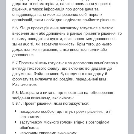
додатки та всі матеріали, на які є посилання у проекті
рішення, а також інформація про доповідача та
співдоповідачів, список запрошених осіб, перелік
організацій, яким необхідно надіслати прийняте рішення.
5.6. Якщо проект рішення виконкому готується з метою
внесення змін або доповнень в раніше прийняте рішення, то
в ньому наводяться пункти, в які вносяться доповнення і
зміни або ті, які втратили чинність. Крім того, до нього
додається копія рішення, в яке вносяться зміни або
доповнення.
5.7.Проекти рішень готуються за допомогою комп’ютера у
вигляді текстового файлу, що включає всі додатки до
документа. Файл повинен бути єдиного стандарту й
формату та включати всі розділи, передбачені цим
Регламентом.
5.8. Матеріали з питань, що вносяться на обговорення
засідання виконкому, включають:
5.8.1. Проект рішення, який погоджується:
посадовою особою, що готує проект рішення, та її
керівником;
заступником міського голови згідно з розподілом
обов’язків;
керуючим справами виконкому;