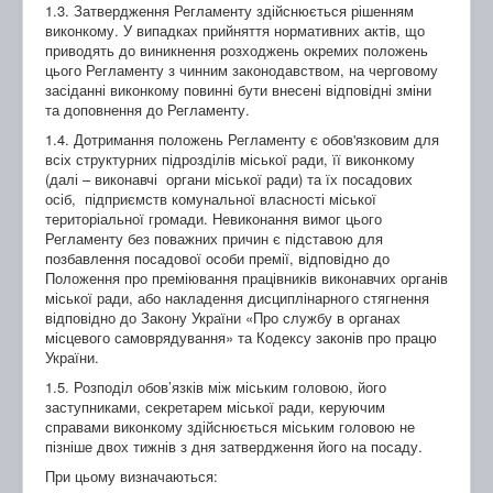
1.3. Затвердження Регламенту здійснюється рішенням
виконкому. У випадках прийняття нормативних актів, що
приводять до виникнення розходжень окремих положень
цього Регламенту з чинним законодавством, на черговому
засіданні виконкому повинні бути внесені відповідні зміни
та доповнення до Регламенту.
1.4. Дотримання положень Регламенту є обов'язковим для
всіх структурних підрозділів міської ради, її виконкому
(далі – виконавчі органи міської ради) та їх посадових
осіб, підприємств комунальної власності міської
територіальної громади. Невиконання вимог цього
Регламенту без поважних причин є підставою для
позбавлення посадової особи премії, відповідно до
Положення про преміювання працівників виконавчих органів
міської ради, або накладення дисциплінарного стягнення
відповідно до Закону України «Про службу в органах
місцевого самоврядування» та Кодексу законів про працю
України.
1.5. Розподіл обов’язків між міським головою, його
заступниками, секретарем міської ради, керуючим
справами виконкому здійснюється міським головою не
пізніше двох тижнів з дня затвердження його на посаду.
При цьому визначаються: