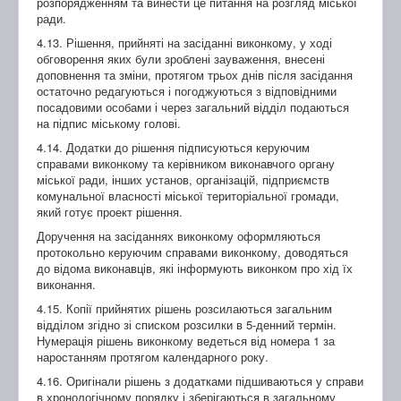
розпорядженням та винести це питання на розгляд міської
ради.
4.13. Рішення, прийняті на засіданні виконкому, у ході
обговорення яких були зроблені зауваження, внесені
доповнення та зміни, протягом трьох днів після засідання
остаточно редагуються і погоджуються з відповідними
посадовими особами і через загальний відділ подаються
на підпис міському голові.
4.14. Додатки до рішення підписуються керуючим
справами виконкому та керівником виконавчого органу
міської ради, інших установ, організацій, підприємств
комунальної власності міської територіальної громади,
який готує проект рішення.
Доручення на засіданнях виконкому оформляються
протокольно керуючим справами виконкому, доводяться
до відома виконавців, які інформують виконком про хід їх
виконання.
4.15. Копії прийнятих рішень розсилаються загальним
відділом згідно зі списком розсилки в 5-денний термін.
Нумерація рішень виконкому ведеться від номера 1 за
наростанням протягом календарного року.
4.16. Оригінали рішень з додатками підшиваються у справи
в хронологічному порядку і зберігаються в загальному