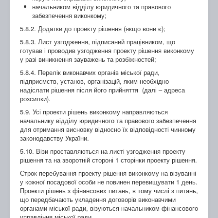
начальником відділу юридичного та правового
забезпечення виконкому;
5.8.2. Додатки до проекту рішення (якщо вони є);
5.8.3. Лист узгодження, підписаний працівником, що
готував і проводив узгодження проекту рішення виконкому
у разі виникнення зауважень та розбіжностей;
5.8.4. Перелік виконавчих органів міської ради,
підприємств, установ, організацій, яким необхідно
надіслати рішення після його прийняття (далі – адреса
розсилки).
5.9. Усі проекти рішень виконкому направляються
начальнику відділу юридичного та правового забезпечення
для отримання висновку відносно їх відповідності чинному
законодавству України.
5.10. Візи проставляються на листі узгодження проекту
рішення та на зворотній стороні 1 сторінки проекту рішення.
Строк перебування проекту рішення виконкому на візуванні
у кожної посадової особи не повинен перевищувати 1 день.
Проекти рішень з фінансових питань, в тому числі з питань,
що передбачають укладення договорів виконавчими
органами міської ради, візуються начальником фінансового
управління міської ради.