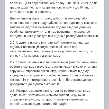
політики): для перспективного плану – не пізніше ніж до 01
грудня щорічно; для квартального плану – до 01 числа
останнього місяця кварталу.
Виключення питань з плану роботи виконкому або
перенесення їх розгляду здійснюється з дозволу міського
голови на підставі письмового подання відповідальної
особи за підготовку питання до розгляду, попередньо
погодивши його у заступника згідно з розподілом обовязків.
2.6. Відділ з питань внутрішньої політики на підставі
поданих пропозицій готує проект рішення про
перспективний (квартальний) план роботи виконкому та
виносить їх на розгляд виконкому.
2.7. Проект рішення про перспективний (квартальний) план
роботи виконкому візується заступниками міського голови,
керуючим справами виконкому, начальником відділу
юридичного та правового забезпечення. План роботи не
пізніше ніж у п’ятиденний строк після його затвердження
доводиться до відома виконавців.
2.8. Контроль за виконанням планів роботи виконкому
здійснюють заступники міського голови, керуючий
справами виконкому, старости керівники виконавчих
органів міської ради, загальний відділ.