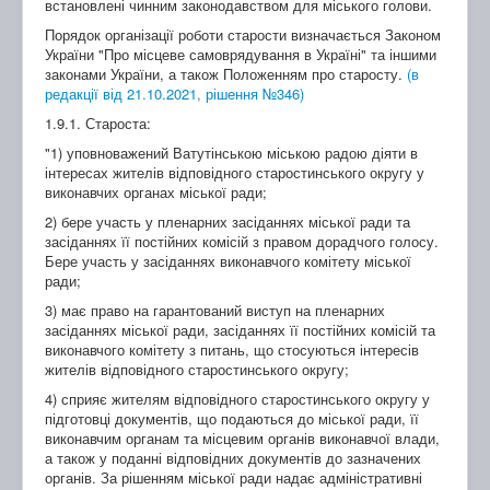
встановлені чинним законодавством для міського голови.
Порядок організації роботи старости визначається Законом
України "Про місцеве самоврядування в Україні" та іншими
законами України, а також Положенням про старосту.
(в
редакції від 21.10.2021, рішення №346)
1.9.1. Староста:
"1) уповноважений Ватутінською міською радою діяти в
інтересах жителів відповідного старостинського округу у
виконавчих органах міської ради;
2) бере участь у пленарних засіданнях міської ради та
засіданнях її постійних комісій з правом дорадчого голосу.
Бере участь у засіданнях виконавчого комітету міської
ради;
3) має право на гарантований виступ на пленарних
засіданнях міської ради, засіданнях її постійних комісій та
виконавчого комітету з питань, що стосуються інтересів
жителів відповідного старостинського округу;
4) сприяє жителям відповідного старостинського округу у
підготовці документів, що подаються до міської ради, її
виконавчим органам та місцевим органів виконавчої влади,
а також у поданні відповідних документів до зазначених
органів. За рішенням міської ради надає адміністративні