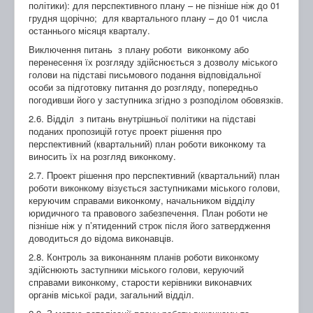
політики): для перспективного плану – не пізніше ніж до 01
грудня щорічно; для квартального плану – до 01 числа
останнього місяця кварталу.
Виключення питань з плану роботи виконкому або
перенесення їх розгляду здійснюється з дозволу міського
голови на підставі письмового подання відповідальної
особи за підготовку питання до розгляду, попередньо
погодивши його у заступника згідно з розподілом обовязків.
2.6. Відділ з питань внутрішньої політики на підставі
поданих пропозицій готує проект рішення про
перспективний (квартальний) план роботи виконкому та
виносить їх на розгляд виконкому.
2.7. Проект рішення про перспективний (квартальний) план
роботи виконкому візується заступниками міського голови,
керуючим справами виконкому, начальником відділу
юридичного та правового забезпечення. План роботи не
пізніше ніж у п’ятиденний строк після його затвердження
доводиться до відома виконавців.
2.8. Контроль за виконанням планів роботи виконкому
здійснюють заступники міського голови, керуючий
справами виконкому, старости керівники виконавчих
органів міської ради, загальний відділ.