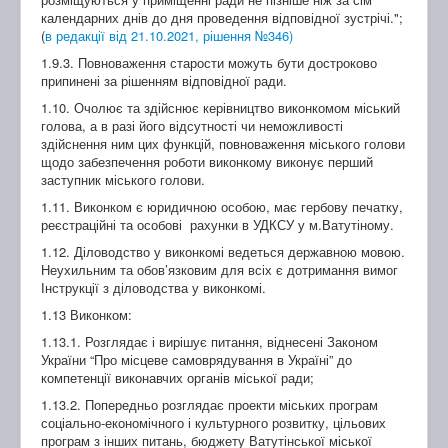
календарних днів до дня проведення відповідної зустрічі.";
(
в редакції від 21.10.2021, рішення №346)
1.9.3. Повноваження старости можуть бути достроково
припинені за рішенням відповідної ради.
1.10. Очолює та здійснює керівництво виконкомом міський
голова, а в разі його відсутності чи неможливості
здійснення ним цих функцій, повноваження міського голови
щодо забезпечення роботи виконкому виконує перший
заступник міського голови.
1.11. Виконком є юридичною особою, має гербову печатку,
реєстраційні та особові рахунки в УДКСУ у м.Ватутіному.
1.12. Діловодство у виконкомі ведеться державною мовою.
Неухильним та обов’язковим для всіх є дотримання вимог
Інструкції з діловодства у виконкомі.
1.13 Виконком:
1.13.1. Розглядає і вирішує питання, віднесені Законом
України “Про місцеве самоврядування в Україні” до
компетенції виконавчих органів міської ради;
1.13.2. Попередньо розглядає проекти міських програм
соціально-економічного і культурного розвитку, цільових
програм з інших питань, бюджету Ватутінської міської