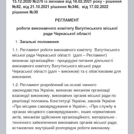
15.12.2020 №270 із змінами від 18.02.2021 року - рішення
№82, від 21.10.2021 рішення №346, від 17.02.2022
рішення №30
РЕГЛАМЕНТ
роботи виконавчого комітету Ватутінського міської
ради Черкаської області
Загальні положення
1.1. Регламент роботи виконавчого комітету Ватутінського
міської ради Черкаської області (далі – Регламент)
визначає організаційно - процедурні питання діяльності
виконавчого комітету Ватутінського міської ради
Черкаської області (далі – виконком) та є обов’язковим для
виконання.
1.2. Регламент розроблений на основі чинного
законодавства України, визначає механізм організації
взаємодії виконкому, виконавчих органів міської ради по
реалізації положень Конституції України, законів України
«Про місцеве самоврядування в Україні», «Про службу в
органах місцевого самоврядування», інших нормативних
актів, механізм здійснення організаційного, матеріально -
технічного забезпечення виконавчих органів міської ради,
встановлює внутрішній розпорядок роботи виконкому.