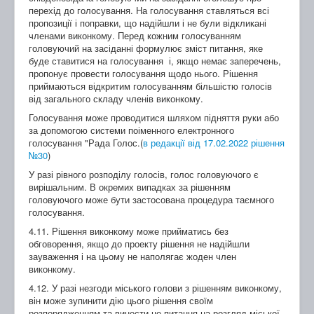
перехід до голосування. На голосування ставляться всі
пропозиції і поправки, що надійшли і не були відкликані
членами виконкому. Перед кожним голосуванням
головуючий на засіданні формулює зміст питання, яке
буде ставитися на голосування і, якщо немає заперечень,
пропонує провести голосування щодо нього. Рішення
приймаються відкритим голосуванням більшістю голосів
від загального складу членів виконкому.
Голосування може проводитися шляхом підняття руки або
за допомогою системи поіменного електронного
голосування "Рада Голос.(
в редакції від 17.02.2022 рішення
№30
)
У разі рівного розподілу голосів, голос головуючого є
вирішальним. В окремих випадках за рішенням
головуючого може бути застосована процедура таємного
голосування.
4.11. Рішення виконкому може прийматись без
обговорення, якщо до проекту рішення не надійшли
зауваження і на цьому не наполягає жоден член
виконкому.
4.12. У разі незгоди міського голови з рішенням виконкому,
він може зупинити дію цього рішення своїм
розпорядженням та винести це питання на розгляд міської