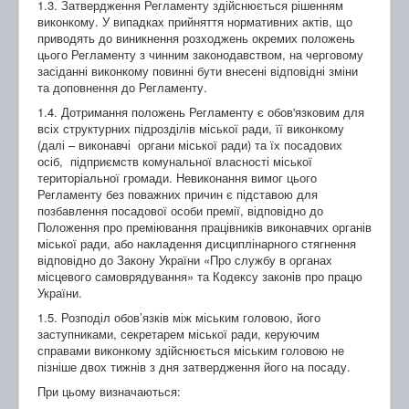
1.3. Затвердження Регламенту здійснюється рішенням
виконкому. У випадках прийняття нормативних актів, що
приводять до виникнення розходжень окремих положень
цього Регламенту з чинним законодавством, на черговому
засіданні виконкому повинні бути внесені відповідні зміни
та доповнення до Регламенту.
1.4. Дотримання положень Регламенту є обов'язковим для
всіх структурних підрозділів міської ради, її виконкому
(далі – виконавчі органи міської ради) та їх посадових
осіб, підприємств комунальної власності міської
територіальної громади. Невиконання вимог цього
Регламенту без поважних причин є підставою для
позбавлення посадової особи премії, відповідно до
Положення про преміювання працівників виконавчих органів
міської ради, або накладення дисциплінарного стягнення
відповідно до Закону України «Про службу в органах
місцевого самоврядування» та Кодексу законів про працю
України.
1.5. Розподіл обов’язків між міським головою, його
заступниками, секретарем міської ради, керуючим
справами виконкому здійснюється міським головою не
пізніше двох тижнів з дня затвердження його на посаду.
При цьому визначаються: