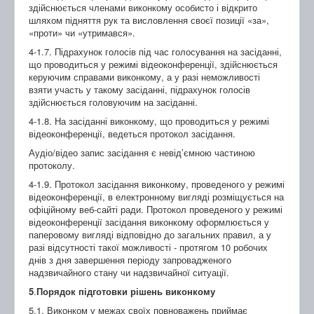
здійснюється членами виконкому особисто і відкрито
шляхом підняття рук та висловлення своєї позиції «за»,
«проти» чи «утримався».
4-1.7. Підрахунок голосів під час голосування на засіданні,
що проводиться у режимі відеоконференції, здійснюється
керуючим справами виконкому, а у разі неможливості
взяти участь у такому засіданні, підрахунок голосів
здійснюється головуючим на засіданні.
4-1.8. На засіданні виконкому, що проводиться у режимі
відеоконференції, ведеться протокол засідання.
Аудіо/відео запис засідання є невід’ємною частиною
протоколу.
4-1.9. Протокол засідання виконкому, проведеного у режимі
відеоконференції, в електронному вигляді розміщується на
офіційному веб-сайті ради. Протокол проведеного у режимі
відеоконференції засідання виконкому оформлюється у
паперовому вигляді відповідно до загальних правил, а у
разі відсутності такої можливості - протягом 10 робочих
днів з дня завершення періоду запровадженого
надзвичайного стану чи надзвичайної ситуації.
5
.
Порядок підготовки рішень виконкому
5.1. Виконком у межах своїх повноважень приймає