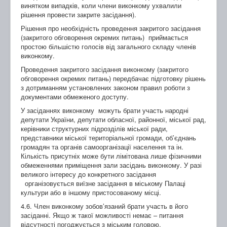
винятком випадків, коли члени виконкому ухвалили
рішення провести закрите засідання).
Рішення про необхідність проведення закритого засідання
(закритого обговорення окремих питань) приймається
простою більшістю голосів від загального складу членів
виконкому.
Проведення закритого засідання виконкому (закритого
обговорення окремих питань) передбачає підготовку рішень
з дотриманням установлених законом правил роботи з
документами обмеженого доступу.
У засіданнях виконкому можуть брати участь народні
депутати України, депутати обласної, районної, міської рад,
керівники структурних підрозділів міської ради,
представники міської територіальної громади, об’єднань
громадян та органів самоорганізації населення та ін.
Кількість присутніх може бути лімітована лише фізичними
обмеженнями приміщення зали засідань виконкому. У разі
великого інтересу до конкретного засідання
організовується виїзне засідання в міському Палаці
культури або в іншому пристосованому місці.
4.6. Член виконкому зобов’язаний брати участь в його
засіданні. Якщо ж такої можливості немає – питання
відсутності погоджується з міським головою.