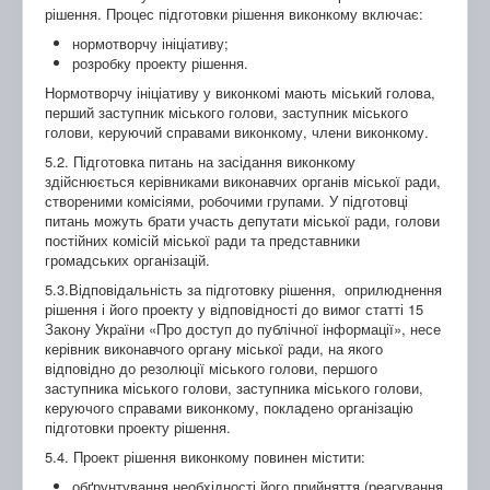
рішення. Процес підготовки рішення виконкому включає:
нормотворчу ініціативу;
розробку проекту рішення.
Нормотворчу ініціативу у виконкомі мають міський голова,
перший заступник міського голови, заступник міського
голови, керуючий справами виконкому, члени виконкому.
5.2. Підготовка питань на засідання виконкому
здійснюється керівниками виконавчих органів міської ради,
створеними комісіями, робочими групами. У підготовці
питань можуть брати участь депутати міської ради, голови
постійних комісій міської ради та представники
громадських організацій.
5.3.Відповідальність за підготовку рішення, оприлюднення
рішення і його проекту у відповідності до вимог статті 15
Закону України «Про доступ до публічної інформації», несе
керівник виконавчого органу міської ради, на якого
відповідно до резолюції міського голови, першого
заступника міського голови, заступника міського голови,
керуючого справами виконкому, покладено організацію
підготовки проекту рішення.
5.4. Проект рішення виконкому повинен містити:
обґрунтування необхідності його прийняття (реагування