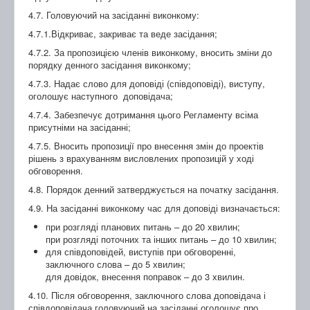
4.7. Головуючий на засіданні виконкому:
4.7.1.Відкриває, закриває та веде засідання;
4.7.2. За пропозицією членів виконкому, вносить зміни до
порядку денного засідання виконкому;
4.7.3. Надає слово для доповіді (співдоповіді), виступу,
оголошує наступного доповідача;
4.7.4. Забезпечує дотримання цього Регламенту всіма
присутніми на засіданні;
4.7.5. Вносить пропозиції про внесення змін до проектів
рішень з врахуванням висловлених пропозицій у ході
обговорення.
4.8. Порядок денний затверджується на початку засідання.
4.9. На засіданні виконкому час для доповіді визначається:
при розгляді планових питань – до 20 хвилин;
при розгляді поточних та інших питань – до 10 хвилин;
для співдоповідей, виступів при обговоренні,
заключного слова – до 5 хвилин;
для довідок, внесення поправок – до 3 хвилин.
4.10. Після обговорення, заключного слова доповідача і
співдоповідача головуючий на засіданні оголошує про