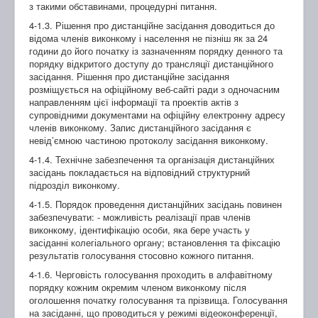
з такими обставинами, процедурні питання.
4-1.3. Рішення про дистанційне засідання доводиться до
відома членів виконкому і населення не пізніш як за 24
години до його початку із зазначенням порядку денного та
порядку відкритого доступу до трансляції дистанційного
засідання. Рішення про дистанційне засідання
розміщується на офіційному веб-сайті ради з одночасним
направленням цієї інформації та проектів актів з
супровідними документами на офіційну електронну адресу
членів виконкому. Запис дистанційного засідання є
невід’ємною частиною протоколу засідання виконкому.
4-1.4. Технічне забезпечення та організація дистанційних
засідань покладається на відповідний структурний
підрозділ виконкому.
4-1.5. Порядок проведення дистанційних засідань повинен
забезпечувати: - можливість реалізації прав членів
виконкому, ідентифікацію особи, яка бере участь у
засіданні колегіального органу; встановлення та фіксацію
результатів голосування стосовно кожного питання.
4-1.6. Черговість голосування проходить в алфавітному
порядку кожним окремим членом виконкому після
оголошення початку голосування та прізвища. Голосування
на засіданні, що проводиться у режимі відеоконференції,