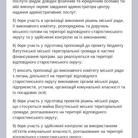
послуги (видає довідки фізичним та юридичним особам) та/
або виконує окремі завдання адміністратора центру
надання адміністративних послуг;
5) бере участь в організації виконання рішень міської ради,
її виконавчого комітету, розпоряджень та доручень
міського голови на території відповідного старостинського
округу та у здійсненні контролю за їх виконанням;
6) бере участь у підготовці пропозицій до проекту бюджету
Ватутінської міської територіальної громади в частині
фінансування програм, що реалізуються на території
відповідного старостинського округу;
7) вносить пропозиції до виконавчого комітету міської ради
з питань діяльності на території відповідного
старостинського округу виконавчих органів міської ради,
підприємств, установ, організацій комунальної власності та
їх посадових осіб;
8) бере участь у підготовці проектів рішень міської ради,
що стосуються майна Ватутінської міської територіальної
громади, розташованого на території відповідного
старостинського округу;
9) бере участь у здійсненні контролю за використанням
об’єктів комунальної власності, розташованих на території
відповідного старостинського округу;