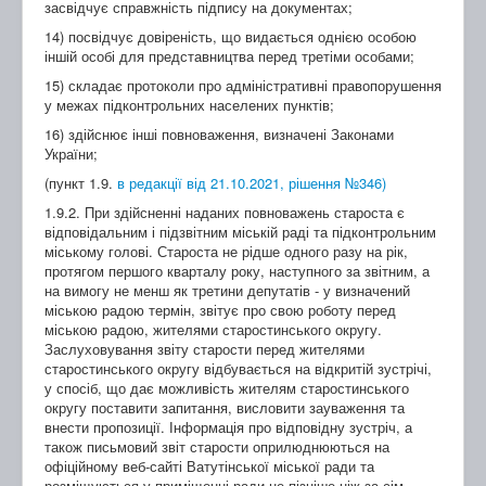
засвідчує справжність підпису на документах;
14) посвідчує довіреність, що видається однією особою
іншій особі для представництва перед третіми особами;
15) складає протоколи про адміністративні правопорушення
у межах підконтрольних населених пунктів;
16) здійснює інші повноваження, визначені Законами
України;
(пункт 1.9.
в редакції від 21.10.2021, рішення №346)
1.9.2. При здійсненні наданих повноважень староста є
відповідальним і підзвітним міській раді та підконтрольним
міському голові. Староста не рідше одного разу на рік,
протягом першого кварталу року, наступного за звітним, а
на вимогу не менш як третини депутатів - у визначений
міською радою термін, звітує про свою роботу перед
міською радою, жителями старостинського округу.
Заслуховування звіту старости перед жителями
старостинського округу відбувається на відкритій зустрічі,
у спосіб, що дає можливість жителям старостинського
округу поставити запитання, висловити зауваження та
внести пропозиції. Інформація про відповідну зустріч, а
також письмовий звіт старости оприлюднюються на
офіційному веб-сайті Ватутінської міської ради та
розміщуються у приміщенні ради не пізніше ніж за сім