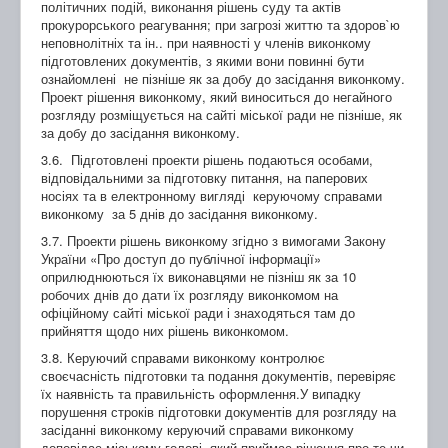
політичних подій, виконання рішень суду та актів
прокурорського реагування; при загрозі життю та здоров`ю
неповнолітніх та ін.. при наявності у членів виконкому
підготовлених документів, з якими вони повинні бути
ознайомлені не пізніше як за добу до засідання виконкому.
Проект рішення виконкому, який виноситься до негайного
розгляду розміщується на сайті міської ради не пізніше, як
за добу до засідання виконкому.
3.6. Підготовлені проекти рішень подаються особами,
відповідальними за підготовку питання, на паперових
носіях та в електронному вигляді керуючому справами
виконкому за 5 днів до засідання виконкому.
3.7. Проекти рішень виконкому згідно з вимогами Закону
України «Про доступ до публічної інформації»
оприлюднюються їх виконавцями не пізніш як за 10
робочих днів до дати їх розгляду виконкомом на
офіційному сайті міської ради і знаходяться там до
прийняття щодо них рішень виконкомом.
3.8. Керуючий справами виконкому контролює
своєчасність підготовки та подання документів, перевіряє
їх наявність та правильність оформлення.У випадку
порушення строків підготовки документів для розгляду на
засіданні виконкому керуючий справами виконкому
доповідає міському голові, який приймає рішення про те чи