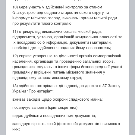
10) бере участь у здійсненні контролю за станом
благоустрою відповідного старостинського округу та
інформує міського голову, виконавчі органи міської ради
про результати такого контролю;
11) отримує від виконавчих органів міської ради,
підприємств, установ, організацій комунальної власності та
їх посадових осіб інформацію, документи і матеріали,
необхідні для здійснення наданих йому повноважень;
12) сприяє утворенню та діяльності органів самоорганізації
населення, організації та проведенню загальних зборів,
громадських слухань та інших форм безпосередньої участі
громадян у вирішенні питань місцевого значення у
відповідному старостинському окрузі;
13) здійснює нотаріальні дії відповідно до статті 37 Закону
України "Про нотаріат":
вживає заходів щодо охорони спадкового майна;
посвідчує заповіти (крім секретних);
видає дублікати посвідчених ним документів;
засвідчує вірність копій (фотокопій) документів і виписок з
них;