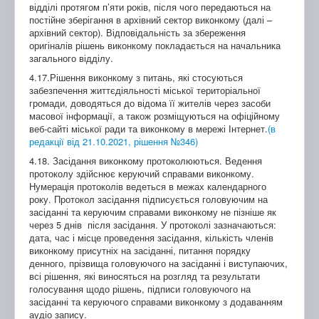
відділі протягом п’яти років, після чого передаються на
постійне зберігання в архівний сектор виконкому (далі –
архівний сектор). Відповідальність за збереження
оригіналів рішень виконкому покладається на начальника
загального відділу.
4.17.Рішення виконкому з питань, які стосуються
забезпечення життєдіяльності міської територіальної
громади, доводяться до відома її жителів через засоби
масової інформації, а також розміщуються на офіційному
веб-сайті міської ради та виконкому в мережі Інтернет.
(в
редакції від 21.10.2021, рішення №346)
4.18. Засідання виконкому протоколюються. Ведення
протоколу здійснює керуючий справами виконкому.
Нумерація протоколів ведеться в межах календарного
року. Протокол засідання підписується головуючим на
засіданні та керуючим справами виконкому не пізніше як
через 5 днів
після засідання. У протоколі зазначаються:
дата, час і місце проведення засідання, кількість членів
виконкому присутніх на засіданні, питання порядку
денного, прізвища головуючого на засіданні і виступаючих,
всі рішення, які виносяться на розгляд та результати
голосування щодо рішень, підписи головуючого на
засіданні та керуючого справами виконкому з додаванням
аудіо запису.