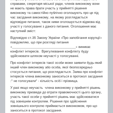
справами, секретаря міської ради, членів виконкому вони
не мають права брати участь у прийнятті рішення
виконкому та самостійно публічно оголошують про це під
час засідання виконкому, на якому розглядається
відповідне питання, також ними оголошується відмова від
участі у голосуванні з даного питання. Оголошення має
наступний зміст:
Відповідно ст.35 Закону України «Про запобігання корупції»
повідомляю, що при розгляді питання
«____________________________________» виникає
конфлікт інтересів. Врегулювання конфлікту буду
здійснювати шляхом неучасті у голосуванні.
Про конфлікт інтересів такої особи може заявити будь-який
інший член виконкому або особа, якої безпосередньо
стосується питання, що розглядається. Заява про конфлікт
інтересів члена виконкому заноситься в протокол засідання
:" не голосували" - кількість осіб і прізвища.
У разі якщо неучасть члена виконкому у прийнятті рішень
виконкому призведе до втрати правомочності цього органу,
участь такої особи у прийнятті рішень має здійснюватися
під зовнішнім контролем. Рішення про здійснення
зовнішнього контролю приймається виконкомом, про що
заноситься в протокол засідання.