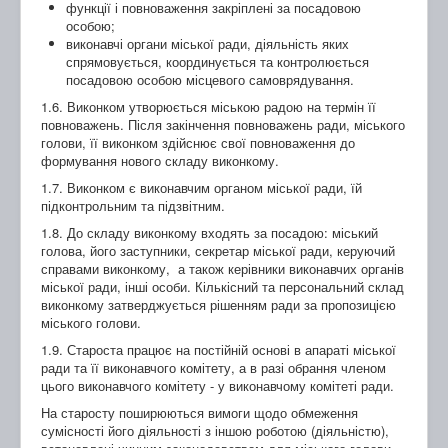
функції і повноваження закріплені за посадовою
особою;
виконавчі органи міської ради, діяльність яких
спрямовується, координується та контролюється
посадовою особою місцевого самоврядування.
1.6. Виконком утворюється міською радою на термін її
повноважень. Після закінчення повноважень ради, міського
голови, її виконком здійснює свої повноваження до
формування нового складу виконкому.
1.7. Виконком є виконавчим органом міської ради, їй
підконтрольним та підзвітним.
1.8. До складу виконкому входять за посадою: міський
голова, його заступники, секретар міської ради, керуючий
справами виконкому, а також керівники виконавчих органів
міської ради, інші особи. Кількісний та персональний склад
виконкому затверджується рішенням ради за пропозицією
міського голови.
1.9. Староста працює на постійній основі в апараті міської
ради та її виконавчого комітету, а в разі обрання членом
цього виконавчого комітету - у виконавчому комітеті ради.
На старосту поширюються вимоги щодо обмеження
сумісності його діяльності з іншою роботою (діяльністю),