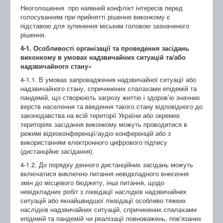
Неоголошення про наявний конфлікт інтересів перед
голосуванням при прийнятті рішення виконкому є
підставою для зупинення міським головою зазначеного
рішення.
4-1. Особливості організації та проведення засідань
виконкому в умовах надзвичайних ситуацій та/або
надзвичайного стану»
4-1.1. В умовах запровадження надзвичайної ситуації або
надзвичайного стану, спричинених спалахами епідемій та
пандемій, що створюють загрозу життю і здоров’ю значних
верств населення та введення такого стану відповідного до
законодавства на всій території України або окремих
територіях засідання виконкому можуть проводитися в
режимі відеоконференції/аудіо конференцій або з
використанням електронного цифрового підпису
(дистанційне засідання).
4-1.2. До порядку денного дистанційних засідань можуть
включатися виключно питання невідкладного внесення
змін до місцевого бюджету, інші питання, щодо
невідкладних робіт з ліквідації наслідків надзвичайних
ситуацій або якнайшвидшої ліквідації особливо тяжких
наслідків надзвичайних ситуацій, спричинених спалахами
епідемій та пандемій чи реалізації повноважень, пов’язаних