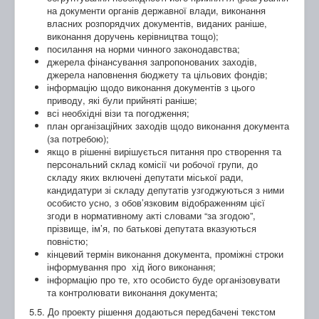
на документи органів державної влади, виконання
власних розпорядчих документів, виданих раніше,
виконання доручень керівництва тощо);
посилання на норми чинного законодавства;
джерела фінансування запропонованих заходів,
джерела наповнення бюджету та цільових фондів;
інформацію щодо виконання документів з цього
приводу, які були прийняті раніше;
всі необхідні візи та погодження;
план організаційних заходів щодо виконання документа
(за потребою);
якщо в рішенні вирішується питання про створення та
персональний склад комісії чи робочої групи, до
складу яких включені депутати міської ради,
кандидатури зі складу депутатів узгоджуються з ними
особисто усно, з обов’язковим відображенням цієї
згоди в нормативному акті словами “за згодою”,
прізвище, ім’я, по батькові депутата вказуються
повністю;
кінцевий термін виконання документа, проміжні строки
інформування про хід його виконання;
інформацію про те, хто особисто буде організовувати
та контролювати виконання документа;
5.5. До проекту рішення додаються передбачені текстом