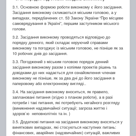
3.1. Основною формою роботи виконкому є його засідання.
Засідання виконкому скликаються міським головою, а у
випадках, передбачених ст. 53 Закону України “Про місцеве
самоврядування в Україні”, першим заступником міського
голови.
3.2. Засідання виконкому проводяться відповідно до
порядку денного, який складає керуючий справами
виконкому та погоджує із міським головою, не пізніше як за
10 робочих днів до засідання.
3.3. Погоджений з міським головою порядок денний
засідання виконкому разом з копіями проектів рішень та
довідками до них надається для ознайомлення членам
виконкому не пізніше, як за два дні до його засідання в
паперовому або електронному вигляді..
3.4. На засідання виконкому вноситься, як правило,
заплановані питання (згідно з планом роботи), а в разі
потреби і такі питання, які потребують негайного розгляду
(виникнення надзвичайної ситуації; загроза життю і
здоров`ю неповнолітніх та ін. )
3.5. Додаткові питання на засідання виконкому вносяться у
виняткових випадках, які стосуються наступних питань:
фінансових, аварійних (надзвичайних) ситуацій, важливих