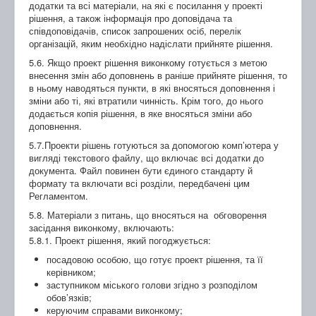
додатки та всі матеріали, на які є посилання у проекті
рішення, а також інформація про доповідача та
співдоповідачів, список запрошених осіб, перелік
організацій, яким необхідно надіслати прийняте рішення.
5.6. Якщо проект рішення виконкому готується з метою
внесення змін або доповнень в раніше прийняте рішення, то
в ньому наводяться пункти, в які вносяться доповнення і
зміни або ті, які втратили чинність. Крім того, до нього
додається копія рішення, в яке вносяться зміни або
доповнення.
5.7.Проекти рішень готуються за допомогою комп’ютера у
вигляді текстового файлу, що включає всі додатки до
документа. Файл повинен бути єдиного стандарту й
формату та включати всі розділи, передбачені цим
Регламентом.
5.8. Матеріали з питань, що вносяться на обговорення
засідання виконкому, включають:
5.8.1. Проект рішення, який погоджується:
посадовою особою, що готує проект рішення, та її
керівником;
заступником міського голови згідно з розподілом
обов’язків;
керуючим справами виконкому;