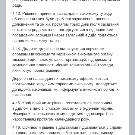
ради.
4.13. Рішення, прийняті на засіданні виконкому, у ході
обговорення яких були зроблені зауваження, внесені
доповнення та зміни, протягом трьох днів після засідання
остаточно редагуються і погоджуються з відповідними
посадовими особами і через загальний відділ подаються
на підпис міському голові.
4.14. Додатки до рішення підписуються керуючим
справами виконкому та керівником виконавчого органу
міської ради, інших установ, організацій, підприємств
комунальної власності міської територіальної громади,
який готує проект рішення.
Доручення на засіданнях виконкому оформляються
протокольно керуючим справами виконкому, доводяться
до відома виконавців, які інформують виконком про хід їх
виконання.
4.15. Копії прийнятих рішень розсилаються загальним
відділом згідно зі списком розсилки в 5-денний термін.
Нумерація рішень виконкому ведеться від номера 1 за
наростанням протягом календарного року.
4.16. Оригінали рішень з додатками підшиваються у справи
в хронологічному порядку і зберігаються в загальному