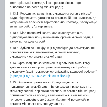
територіальної громади, інші проекти рішень, що
виносяться на розгляд міської ради;
1.13.3. Координує діяльність виконавчих органів міської
ради, підприємств, установ та організацій, що належать до
комунальної власності територіальної громади, заслуховує
звіти про роботу їх керівників;
1.13.4. Має право змінювати або скасовувати акти
підпорядкованих йому виконавчих органів міської ради, а
також їх посадових осіб;
1.13.5. Здійснює інші функції відповідно до розмежування
повноважень між виконкомом, міським головою,
виконавчими органами міської ради.
1.14. Організаційне забезпечення діяльності виконкому
здійснюється сектором організаційно-кадрової роботи
виконкому (далі - сектором організаційно-кадрової роботи)."
(в редакції від 17.06.2021 рішення №222)
;
1.15. Виконавчі органи міської ради підзвітні та
підконтрольні міській раді, підпорядковані виконкому та
міському голові. Керівники виконавчих органів міської ради
призначаються на посаду і звільняються з неї міським
головою відповідно до Закону України «Про службу в
органах місцевого самоврядування».