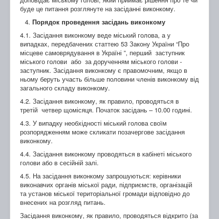
буде це питання розглянуте на засіданні виконкому.
Порядок проведення засідань виконкому
4.1. Засідання виконкому веде міський голова, а у
випадках, передбачених статтею 53 Закону України “Про
місцеве самоврядування в Україні ”, перший заступник
міського голови або за дорученням міського голови -
заступник. Засідання виконкому є правомочним, якщо в
ньому беруть участь більше половини членів виконкому від
загального складу виконкому.
4.2. Засідання виконкому, як правило, проводяться в
третій четвер щомісяця. Початок засідань – 10.00 годині.
4.3. У випадку необхідності міський голова своїм
розпорядженням може скликати позачергове засідання
виконкому.
4.4. Засідання виконкому проводяться в кабінеті міського
голови або в сесійній залі.
4.5. На засідання виконкому запрошуються: керівники
виконавчих органів міської ради, підприємств, організацій
та установ міської територіальної громади відповідно до
внесених на розгляд питань.
Засідання виконкому, як правило, проводяться відкрито (за