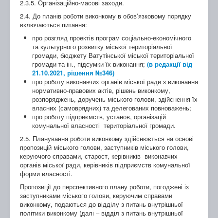
2.3.5. Організаційно-масові заходи.
2.4. До планів роботи виконкому в обов’язковому порядку
включаються питання:
про розгляд проектів програм соціально-економічного
та культурного розвитку міської територіальної
громади, бюджету Ватутінської міської територіальної
громади та ін., підсумки їх виконання;
(в редакції від
21.10.2021, рішення №346)
про роботу виконавчих органів міської ради з виконання
нормативно-правових актів, рішень виконкому,
розпоряджень, доручень міського голови, здійснення їх
власних (самоврядних) та делегованих повноважень;
про роботу підприємств, установ, організацій
комунальної власності територіальної громади.
2.5. Планування роботи виконкому здійснюється на основі
пропозицій міського голови, заступників міського голови,
керуючого справами, старост, керівників виконавчих
органів міської ради, керівників підприємств комунальної
форми власності.
Пропозиції до перспективного плану роботи, погоджені із
заступниками міського голови, керуючим справами
виконкому, подаються до відділу з питань внутрішньої
політики виконкому (далі – відділ з питань внутрішньої