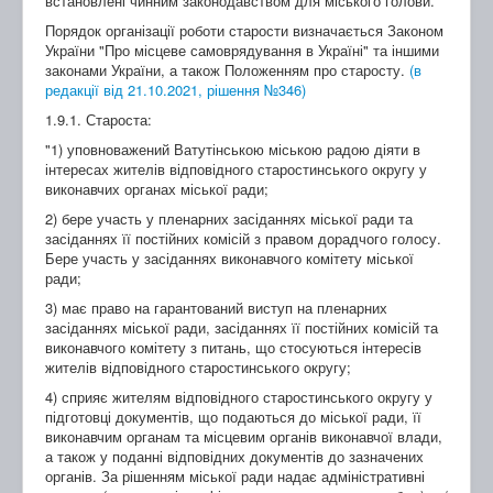
встановлені чинним законодавством для міського голови.
Порядок організації роботи старости визначається Законом
України "Про місцеве самоврядування в Україні" та іншими
законами України, а також Положенням про старосту.
(в
редакції від 21.10.2021, рішення №346)
1.9.1. Староста:
"1) уповноважений Ватутінською міською радою діяти в
інтересах жителів відповідного старостинського округу у
виконавчих органах міської ради;
2) бере участь у пленарних засіданнях міської ради та
засіданнях її постійних комісій з правом дорадчого голосу.
Бере участь у засіданнях виконавчого комітету міської
ради;
3) має право на гарантований виступ на пленарних
засіданнях міської ради, засіданнях її постійних комісій та
виконавчого комітету з питань, що стосуються інтересів
жителів відповідного старостинського округу;
4) сприяє жителям відповідного старостинського округу у
підготовці документів, що подаються до міської ради, її
виконавчим органам та місцевим органів виконавчої влади,
а також у поданні відповідних документів до зазначених
органів. За рішенням міської ради надає адміністративні