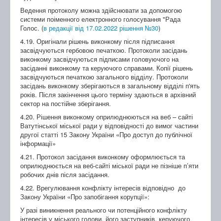
Ведення протоколу можна здійснювати за допомогою
системи поіменного електронного голосування "Рада
Голос. (
в редакції від 17.02.2022 рішення №30
)
4.19. Оригінали рішень виконкому після підписання
засвідчуються гербовою печаткою. Протоколи засідань
виконкому засвідчуються підписами головуючого на
засіданні виконкому та керуючого справами. Копії рішень
засвідчуються печаткою загального відділу. Протоколи
засідань виконкому зберігаються в загальному відділі п'ять
років. Після закінчення цього терміну здаються в архівний
сектор на постійне зберігання.
4.20. Рішення виконкому оприлюднюються на веб – сайті
Ватутінської міської ради у відповідності до вимог частини
другої статті 15 Закону України «Про доступ до публічної
інформації»
4.21. Протокол засідання виконкому оформлюється та
оприлюднюється на веб-сайті міської ради не пізніше п’яти
робочих днів після засідання.
4.22. Врегулювання конфлікту інтересів відповідно до
Закону України «Про запобігання корупції»:
У разі виникнення реального чи потенційного конфлікту
інтересів у міського голови, його заступників, керуючого