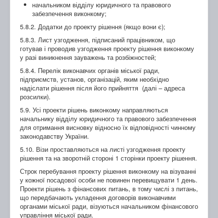
начальником відділу юридичного та правового
забезпечення виконкому;
5.8.2. Додатки до проекту рішення (якщо вони є);
5.8.3. Лист узгодження, підписаний працівником, що
готував і проводив узгодження проекту рішення виконкому
у разі виникнення зауважень та розбіжностей;
5.8.4. Перелік виконавчих органів міської ради,
підприємств, установ, організацій, яким необхідно
надіслати рішення після його прийняття (далі – адреса
розсилки).
5.9. Усі проекти рішень виконкому направляються
начальнику відділу юридичного та правового забезпечення
для отримання висновку відносно їх відповідності чинному
законодавству України.
5.10. Візи проставляються на листі узгодження проекту
рішення та на зворотній стороні 1 сторінки проекту рішення.
Строк перебування проекту рішення виконкому на візуванні
у кожної посадової особи не повинен перевищувати 1 день.
Проекти рішень з фінансових питань, в тому числі з питань,
що передбачають укладення договорів виконавчими
органами міської ради, візуються начальником фінансового
управління міської ради.