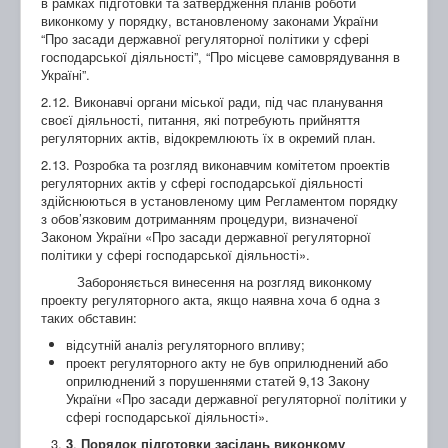
в рамках підготовки та затвердження планів роботи
виконкому у порядку, встановленому законами України
“Про засади державної регуляторної політики у сфері
господарської діяльності”, “Про місцеве самоврядування в
Україні”.
2.12. Виконавчі органи міської ради, під час планування
своєї діяльності, питання, які потребують прийняття
регуляторних актів, відокремлюють їх в окремий план.
2.13. Розробка та розгляд виконавчим комітетом проектів
регуляторних актів у сфері господарської діяльності
здійснюються в установленому цим Регламентом порядку
з обов’язковим дотриманням процедури, визначеної
Законом України «Про засади державної регуляторної
політики у сфері господарської діяльності».
Забороняється винесення на розгляд виконкому
проекту регуляторного акта, якщо наявна хоча б одна з
таких обставин:
відсутній аналіз регуляторного впливу;
проект регуляторного акту не був оприлюднений або
оприлюднений з порушеннями статей 9,13 Закону
України «Про засади державної регуляторної політики у
сфері господарської діяльності».
3
.
Порядок підготовки засідань виконкому