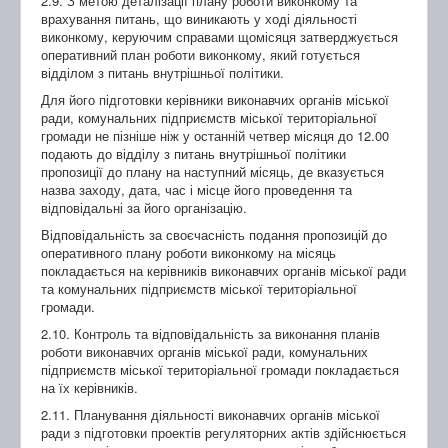
2.9. З метою деталізації плану роботи виконкому та
врахування питань, що виникають у ході діяльності
виконкому, керуючим справами щомісяця затверджується
оперативний план роботи виконкому, який готується
відділом з питань внутрішньої політики.
Для його підготовки керівники виконавчих органів міської
ради, комунальних підприємств міської територіальної
громади не пізніше ніж у останній четвер місяця до 12.00
подають до відділу з питань внутрішньої політики
пропозиції до плану на наступний місяць, де вказується
назва заходу, дата, час і місце його проведення та
відповідальні за його організацію.
Відповідальність за своєчасність подання пропозицій до
оперативного плану роботи виконкому на місяць
покладається на керівників виконавчих органів міської ради
та комунальних підприємств міської територіальної
громади.
2.10. Контроль та відповідальність за виконання планів
роботи виконавчих органів міської ради, комунальних
підприємств міської територіальної громади покладається
на їх керівників.
2.11. Планування діяльності виконавчих органів міської
ради з підготовки проектів регуляторних актів здійснюється