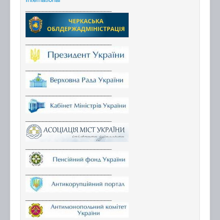
_________________________
_________________________
_________________________
_________________________
_________________________
_________________________
_________________________
_________________________