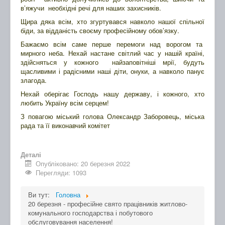
в’яжучи необхідні речі для наших захисників.
Щира дяка всім, хто згуртувався навколо нашої спільної
біди, за відданість своєму професійному обов’язку.
Бажаємо всім саме перше перемоги над ворогом та
мирного неба. Нехай настане світлий час у нашій країні,
здійсняться у кожного найзаповітніші мрії, будуть
щасливими і радісними наші діти, онуки, а навколо панує
злагода.
Нехай оберігає Господь нашу державу, і кожного, хто
любить Україну всім серцем!
З повагою міський голова Олександр Заборовець, міська
рада та її виконавчий комітет
Деталі
Опубліковано: 20 березня 2022
Перегляди: 1093
Ви тут:
Головна
20 березня - професійне свято працівників житлово-
комунального господарства і побутового
обслуговування населення!