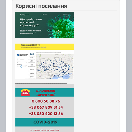
Корисні посилання
_________________________
_________________________