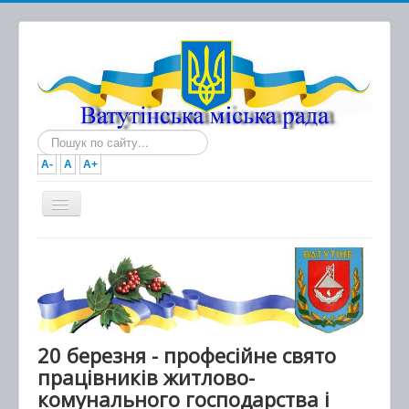
Пошук...
A-
A
A+
Головна
Новини
Документи
Міська рада
20 березня - професійне свято
працівників житлово-
Виконавчий комітет
комунального господарства і
Про місто та громаду