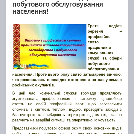
побутового обслуговування
населення!
Третя неділя
березня –
професійне
свято
працівників
комунальних
служб та сфери
побутового
обслуговування
населення. Проте цього року свято затьмарене війною,
яка розпочалась внаслідок вторгнення на нашу землю
російських окупантів.
В цей час комунальні служби громади проявляють
згуртованість, професіоналізм і витримку, цілодобово
стоять на своїй професійній варті щоб забезпечити
споживачів світлом, теплом, водою, проводять заходи з
благоустрою та прибирають територію від сміття, вчасно
реагують на аварійні ситуації та оперативно їх усувають.
Представники побутової сфери окрім своїх основних видів
робіт активно долучились до волонтерства, шиючи та