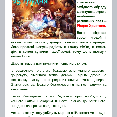
християни
західного обряду
святкують одне з
найбільших
релігійних свят –
Різдво Христове.
Воно зігріває
серця людей і
вказує шлях любові, довіри, взаємоповаги і правди.
Його промені несуть радість в кожну сім'ю, в кожен
дім, в кожен куточок нашої землі, тому що в ньому -
велич Бога.
Щиро вітаємо з цим величним і світлим святом.
Із сердечною теплотою бажаємо всім міцного здоров'я,
добробуту, сімейного тепла, добрих і вірних друзів на
життєвому шляху, сотні радісних хвилин, багато добра і
благих звісток, Божого благословення на нові задуми та
звершення!
Нехай благодатне світло Різдвяної зірки пробудить у
кожного найвищі людські цінності, любов до ближнього,
нагадає нам про заповіді Господні.
Нехай в кожну хату увійдуть мир і спокій, кожна мить буде