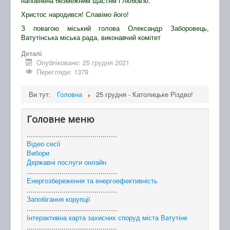
наповнена безмежним щастям і любов'ю.
Христос народився! Славімо його!
З повагою міський голова Олександр Заборовець,
Ватутінська міська рада, виконавчий комітет
Деталі
Опубліковано: 25 грудня 2021
Перегляди: 1379
Ви тут:
Головна
25 грудня - Католицьке Різдво!
Головне меню
............................................
Відео сесії
Вибори
Державні послуги онлайн
............................................
Енергозбереження та енергоефективність
............................................
Запобігання корупції
............................................
Інтерактивна карта захисних споруд міста Ватутіне
............................................