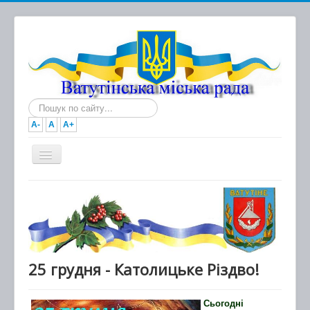
Пошук...
A-
A
A+
Головна
Новини
Документи
Міська рада
25 грудня - Католицьке Різдво!
Виконавчий комітет
Сьогодні
Про місто та громаду