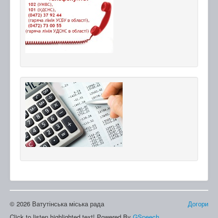
© 2026 Ватутінська міська рада
Догори
Click to listen highlighted text!
Powered By
GSpeech