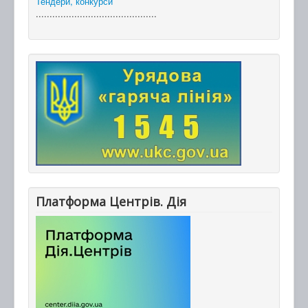
Тендери, конкурси
............................................
Платформа Центрів. Дія