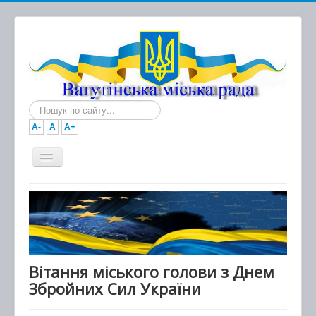
Пошук...
A-
A
A+
Головна
Новини
Документи
Міська рада
Вітання міського голови з Днем
Збройних Сил України
Виконавчий комітет
Про місто та громаду