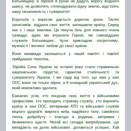
Батьківщину зі зброєю в руках не дадуть ворогу жодного
шансу, не дозволять сплюндрувати рідну землю, відстоять
нашу незалежність і суверенітет
Боротьба з ворогом дається дорогою ціною. Тисячі
захисників віддали своє життя, захищаючи країну. Серед
них є і наші земляки. Це пекуча біль для кожного члена
громади, адже ми втратили Героїв, які самовіддано
служили Батьківщині, були прикладом патріотизму,
мужності і великої любові до своєї країни.
Вони назавжди залишаться у нашій пам'яті і пам'яті
прийдешніх поколінь.
Збройні Сили України за останні роки стали справжньою
національною гордістю, гарантом стабільності та
суверенітету України. І ми горді від того, що нині у зоні
ООС воює не тільки зброя, а й козацький український дух,
який неможливо здолати.
Бажаємо усім, хто поєднав своє життя з військовими
професіями, хто проходить строкову службу, хто боронить
країну в зоні ООС, ветеранам АТО та військової служби
міцного здоров'я, мирного неба, надійного тилу, сімейного
тепла, добробуту і злагоди в родинах, витримки і
безмежного щастя. Нехай всі складні випробування, що
випадають на долю військових, долаються успішно. Хай