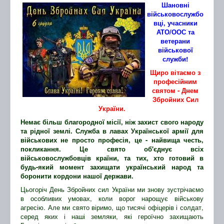
Шановні
військовослужбо
вці, учасники
АТО/ООС та
ветерани
військової
служби!
Щиро вітаємо
з
професійним
святом - Днем
Збройних Сил
України.
Немає більш благородної місії, ніж захист свого народу
та рідної землі. Служба в лавах Української армії для
військових не просто професія, це - найвища честь,
покликання. Це свято об'єднує всіх
військовослужбовців країни, та тих, хто готовий в
будь-який момент захищати український народ та
боронити кордони нашої держави.
Цьогоріч День Збройних сил України ми знову зустрічаємо
в особливих умовах, коли ворог нарощує військову
агресію. Але ми свято віримо, що тисячі офіцерів і солдат,
серед яких і наші земляки, які героїчно захищають