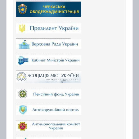
_________________________
_________________________
_________________________
_________________________
_________________________
_________________________
_________________________
_________________________