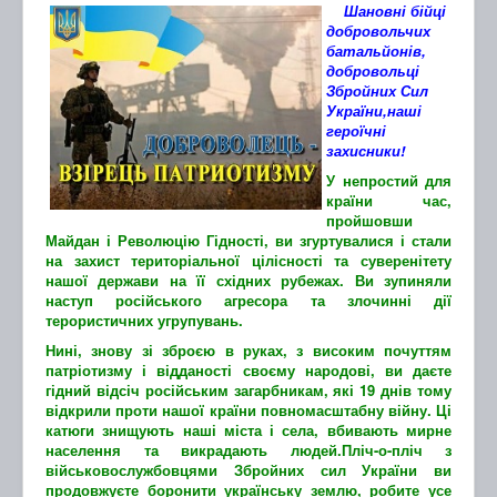
Шановні бійці
добровольчих
батальйонів,
добровольці
Збройних Сил
України,наші
героїчні
захисники!
У непростий для
країни час,
пройшовши
Майдан і Революцію Гідності, ви згуртувалися і стали
на захист територіальної цілісності та суверенітету
нашої держави на її східних рубежах. Ви зупиняли
наступ російського агресора та злочинні дії
терористичних угрупувань.
Нині, знову зі зброєю в руках, з високим почуттям
патріотизму і відданості своєму народові, ви даєте
гідний відсіч російським загарбникам, які 19 днів тому
відкрили проти нашої країни повномасштабну війну. Ці
катюги знищують наші міста і села, вбивають мирне
населення та викрадають людей.Пліч-о-пліч з
військовослужбовцями Збройних сил України ви
продовжуєте боронити українську землю, робите усе