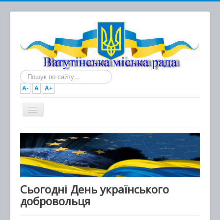
Пошук...
A-
A
A+
Головна
Новини
Документи
Міська рада
Сьогодні День українського
добровольця
Виконавчий комітет
Про місто та громаду