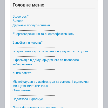
Головне меню
............................................
Відео сесії
Вибори
Державні послуги онлайн
............................................
Енергозбереження та енергоефективність
............................................
Запобігання корупції
............................................
Інтерактивна карта захисних споруд міста Ватутіне
............................................
Інформація відділу юридичного та правового
забезпечення
............................................
Книга пам'яті
............................................
Містобудування, архітектура та земельні відносини
МІСЦЕВІ ВИБОРИ 2020
Оголошення
............................................
Податкова інформує
............................................
Протидія домашньому насильству