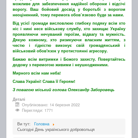
можливе для забезпечення надійної оборони і відсічі
ворогу. Ваш бойовий досвід у боротьбі з ворогом
неоціненний, тому перемога обов’язково буде за нами.
Від усієї громади висловлюю глибоку подяку всім хто
ніс і нині несе військову службу, хто захищає Україну
проявляючи нечуваний героїзм, відвагу та мужність.
Дякую кожному, хто ризикуючи власним життям, з
честю і гідністю виконує свій громадянський і
військовий обов'язок у протистоянні агресору.
Бажаю всім витримки і Божого захисту. Повертайтесь
додому з перемогою живими і неушкодженими.
Мирного всім нам неба!
Слава Україні! Слава її Героям!
З повагою міський голова Олександр Заборовець
Деталі
Опубліковано: 14 березня 2022
Перегляди: 1771
Ви тут:
Головна
Сьогодні День українського добровольця