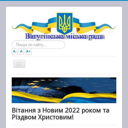
Пошук...
A-
A
A+
Головна
Новини
Документи
Міська рада
Вітання з Новим 2022 роком та
Різдвом Христовим!
Виконавчий комітет
Про місто та громаду