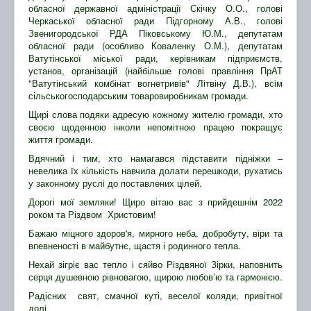
обласної державної адміністрації Скічку О.О., голові
Черкаської обласної ради Підгорному А.В., голові
Звенигородської РДА Піковському Ю.М., депутатам
обласної ради (особливо Коваленку О.М.), депутатам
Ватутінської міської ради, керівникам підприємств,
установ, організацій (найбільше голові правління ПрАТ
"Ватутінський комбінат вогнетривів" Літвіну Д.В.), всім
сільськогосподарським товаровиробникам громади.
Щирі слова подяки адресую кожному жителю громади, хто
своєю щоденною інколи непомітною працею покращує
життя громади.
Вдячний і тим, хто намагався підставити підніжки –
невелика їх кількість навчила долати перешкоди, рухатись
у законному руслі до поставлених цілей.
Дорогі мої земляки! Щиро вітаю вас з прийдешнім 2022
роком та Різдвом Христовим!
Бажаю міцного здоров'я, мирного неба, добробуту, віри та
впевненості в майбутнє, щастя і родинного тепла.
Нехай зігріє вас тепло і сяйво Різдвяної Зірки, наповнить
серця душевною рівновагою, щирою любов’ю та гармонією.
Радісних свят, смачної куті, веселої коляди, привітної
долі