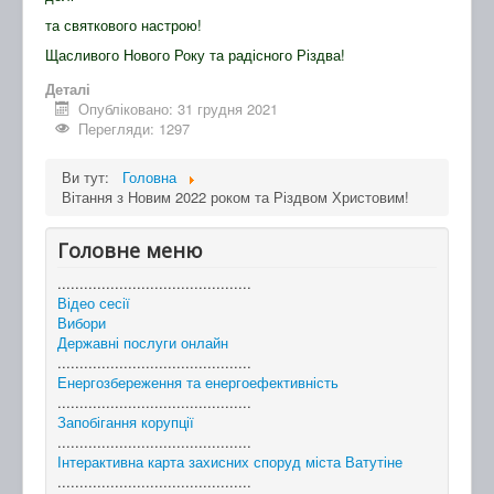
та святкового настрою!
Щасливого Нового Року та радісного Різдва!
Деталі
Опубліковано: 31 грудня 2021
Перегляди: 1297
Ви тут:
Головна
Вітання з Новим 2022 роком та Різдвом Христовим!
Головне меню
............................................
Відео сесії
Вибори
Державні послуги онлайн
............................................
Енергозбереження та енергоефективність
............................................
Запобігання корупції
............................................
Інтерактивна карта захисних споруд міста Ватутіне
............................................