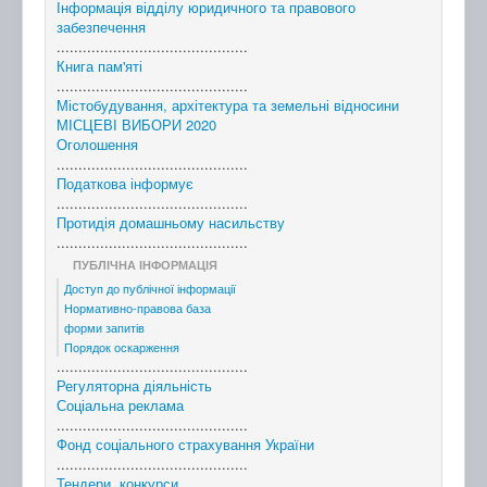
Інформація відділу юридичного та правового
забезпечення
............................................
Книга пам'яті
............................................
Містобудування, архітектура та земельні відносини
МІСЦЕВІ ВИБОРИ 2020
Оголошення
............................................
Податкова інформує
............................................
Протидія домашньому насильству
............................................
ПУБЛІЧНА ІНФОРМАЦІЯ
Доступ до публічної інформації
Нормативно-правова база
форми запитів
Порядок оскарження
............................................
Регуляторна діяльність
Соціальна реклама
............................................
Фонд соціального страхування України
............................................
Тендери, конкурси