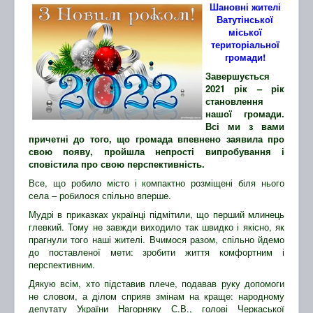
Шановні жителі
Ватутінської
міської
територіальної
громади!
Завершується
2021 рік – рік
становлення
нашої громади.
Всі ми з вами
причетні до того, що громада впевнено заявила про
свою появу, пройшла непрості випробування і
сповістила про свою перспективність.
Все, що робило місто і компактно розміщені біля нього
села – робилося спільно вперше.
Мудрі в приказках українці підмітили, що перший млинець
глевкий. Тому не завжди виходило так швидко і якісно, як
прагнули того наші жителі. Вчимося разом, спільно йдемо
до поставленої мети: зробити життя комфортним і
перспективним.
Дякую всім, хто підставив плече, подавав руку допомоги
не словом, а ділом сприяв змінам на краще: народному
депутату України Нагорняку С.В., голові Черкаської