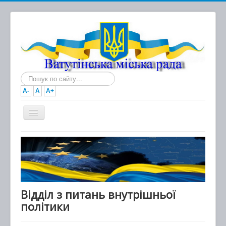
Пошук...
A-
A
A+
Головна
Новини
Документи
Міська рада
Відділ з питань внутрішньої
політики
Виконавчий комітет
Про місто та громаду