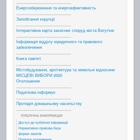
............................................
Енергозбереження та енергоефективність
............................................
Запобігання корупції
............................................
Інтерактивна карта захисних споруд міста Ватутіне
............................................
Інформація відділу юридичного та правового
забезпечення
............................................
Книга пам'яті
............................................
Містобудування, архітектура та земельні відносини
МІСЦЕВІ ВИБОРИ 2020
Оголошення
............................................
Податкова інформує
............................................
Протидія домашньому насильству
............................................
ПУБЛІЧНА ІНФОРМАЦІЯ
Доступ до публічної інформації
Нормативно-правова база
форми запитів
Порядок оскарження