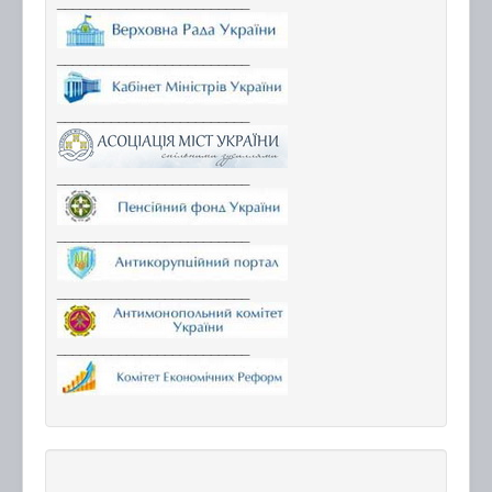
_________________________
_________________________
_________________________
_________________________
_________________________
_________________________
_________________________