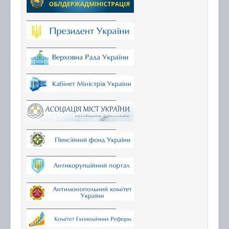
_________________________
_________________________
_________________________
_________________________
_________________________
_________________________
_________________________
_________________________