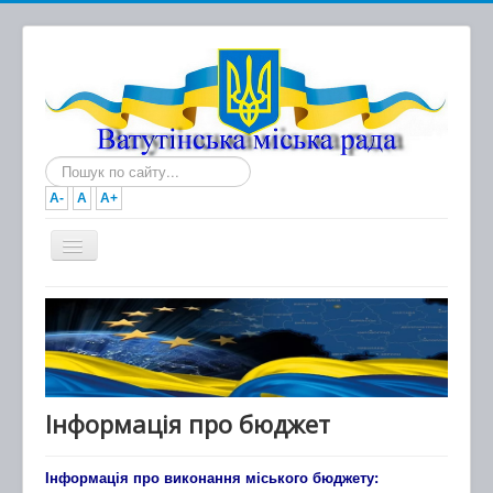
Пошук...
A-
A
A+
Головна
Новини
Документи
Міська рада
Інформація про бюджет
Виконавчий комітет
Інформація про виконання міського бюджету:
Про місто та громаду