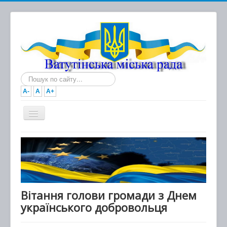
Пошук...
A-
A
A+
Головна
Новини
Документи
Міська рада
Вітання голови громади з Днем
українського добровольця
Виконавчий комітет
Про місто та громаду