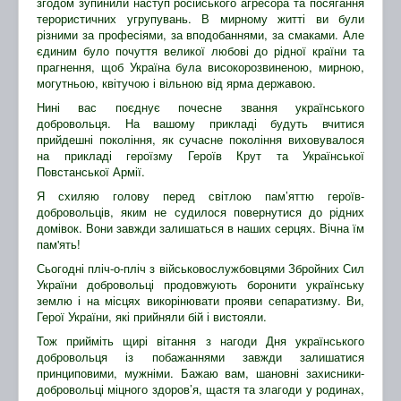
згодом зупинили наступ російського агресора та посягання
терористичних угрупувань. В мирному житті ви були
різними за професіями, за вподобаннями, за смаками. Але
єдиним було почуття великої любові до рідної країни та
прагнення, щоб Україна була високорозвиненою, мирною,
могутньою, квітучою і вільною від ярма державою.
Нині вас поєднує почесне звання українського
добровольця. На вашому прикладі будуть вчитися
прийдешні покоління, як сучасне покоління виховувалося
на прикладі героїзму Героїв Крут та Української
Повстанської Армії.
Я схиляю голову перед світлою пам’яттю героїв-
добровольців, яким не судилося повернутися до рідних
домівок. Вони завжди залишаться в наших серцях. Вічна їм
пам'ять!
Сьогодні пліч-о-пліч з військовослужбовцями Збройних Сил
України добровольці продовжують боронити українську
землю і на місцях викорінювати прояви сепаратизму. Ви,
Герої України, які прийняли бій і вистояли.
Тож прийміть щирі вітання з нагоди Дня українського
добровольця із побажаннями завжди залишатися
принциповими, мужніми. Бажаю вам, шановні захисники-
добровольці міцного здоров’я, щастя та злагоди у родинах,