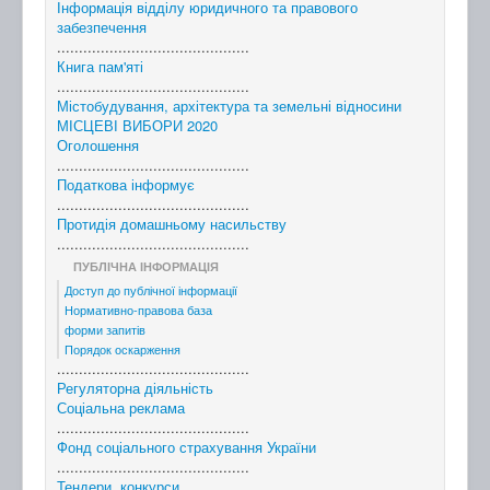
Інформація відділу юридичного та правового
забезпечення
............................................
Книга пам'яті
............................................
Містобудування, архітектура та земельні відносини
МІСЦЕВІ ВИБОРИ 2020
Оголошення
............................................
Податкова інформує
............................................
Протидія домашньому насильству
............................................
ПУБЛІЧНА ІНФОРМАЦІЯ
Доступ до публічної інформації
Нормативно-правова база
форми запитів
Порядок оскарження
............................................
Регуляторна діяльність
Соціальна реклама
............................................
Фонд соціального страхування України
............................................
Тендери, конкурси