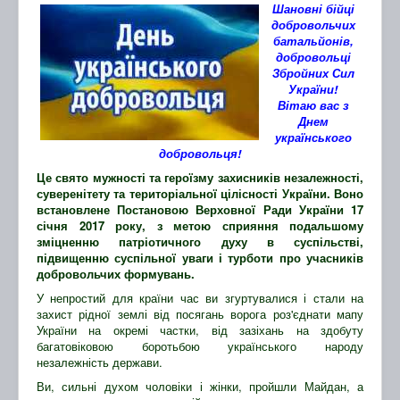
Шановні бійці
добровольчих
батальйонів,
добровольці
Збройних Сил
України!
Вітаю вас з
Днем
українського
добровольця!
Це свято мужності та героїзму захисників незалежності,
суверенітету та територіальної цілісності України. Воно
встановлене Постановою Верховної Ради України 17
січня 2017 року, з метою сприяння подальшому
зміцненню патріотичного духу в суспільстві,
підвищенню суспільної уваги і турботи про учасників
добровольчих формувань.
У непростий для країни час ви згуртувалися і стали на
захист рідної землі від посягань ворога роз'єднати мапу
України на окремі частки, від зазіхань на здобуту
багатовіковою боротьбою українського народу
незалежність держави.
Ви, сильні духом чоловіки і жінки, пройшли Майдан, а