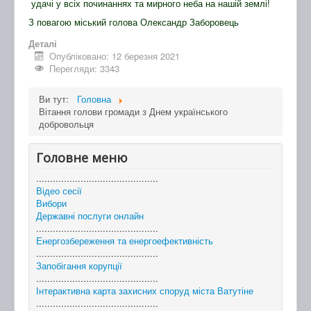
удачі у всіх починаннях та мирного неба на нашій землі!
З повагою міський голова Олександр Заборовець
Деталі
Опубліковано: 12 березня 2021
Перегляди: 3343
Ви тут:
Головна
Вітання голови громади з Днем українського
добровольця
Головне меню
............................................
Відео сесії
Вибори
Державні послуги онлайн
............................................
Енергозбереження та енергоефективність
............................................
Запобігання корупції
............................................
Інтерактивна карта захисних споруд міста Ватутіне
............................................