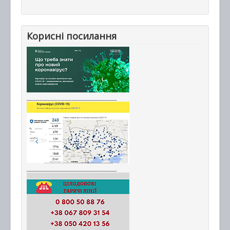
Корисні посилання
_________________________
_________________________