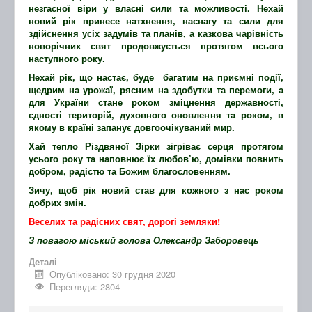
незгасної віри у власні сили та можливості. Нехай
новий рік принесе натхнення, наснагу та сили для
здійснення усіх задумів та планів, а казкова чарівність
новорічних свят продовжується протягом всього
наступного року.
Нехай рік, що настає, буде багатим на приємні події,
щедрим на урожаї, рясним на здобутки та перемоги, а
для України стане роком зміцнення державності,
єдності територій, духовного оновлення та роком, в
якому в країні запанує довгоочікуваний мир.
Хай тепло Різдвяної Зірки зігріває серця протягом
усього року та наповнює їх любов’ю, домівки повнить
добром, радістю та Божим благословенням.
Зичу, щоб рік новий став для кожного з нас роком
добрих змін.
Веселих та радісних свят, дорогі земляки!
З повагою міський голова
Олександр Заборовець
Деталі
Опубліковано: 30 грудня 2020
Перегляди: 2804