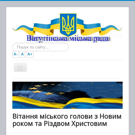
Пошук...
A-
A
A+
Головна
Новини
Документи
Міська рада
Вітання міського голови з Новим
роком та Різдвом Христовим
Виконавчий комітет
Про місто та громаду