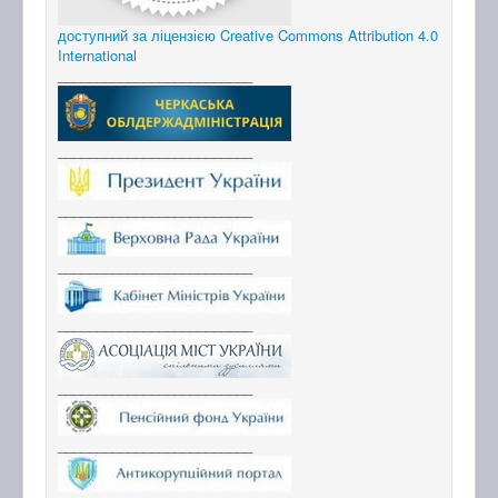
доступний за ліцензією Creative Commons Attribution 4.0
International
_________________________
_________________________
_________________________
_________________________
_________________________
_________________________
_________________________