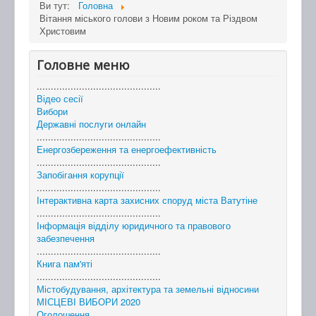
Ви тут:
Головна
Вітання міського голови з Новим роком та Різдвом
Христовим
Головне меню
............................................
Відео сесії
Вибори
Державні послуги онлайн
............................................
Енергозбереження та енергоефективність
............................................
Запобігання корупції
............................................
Інтерактивна карта захисних споруд міста Ватутіне
............................................
Інформація відділу юридичного та правового
забезпечення
............................................
Книга пам'яті
............................................
Містобудування, архітектура та земельні відносини
МІСЦЕВІ ВИБОРИ 2020
Оголошення