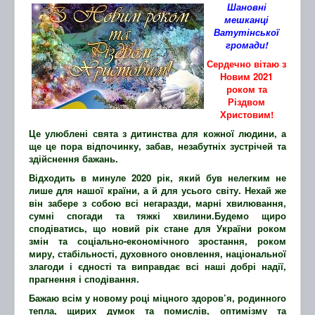
Шановні
мешканці
Ватутінської
громади
!
Сердечно вітаю з
Новим 20
21
роком та
Різдвом
Христовим!
Це улюблені свята з дитинства для кожної людини, а
ще це пора відпочинку, забав, незабутніх зустрічей та
здійснення бажань.
Відходить в минуле 2020 рік, який був нелегким не
лише для нашої країни, а й для усього світу. Нехай же
він забере з собою всі негаразди, марні хвилювання,
сумні спогади та тяжкі хвилини.Будемо щиро
сподіватись, що новий рік стане для України роком
змін та соціально-економічного зростання, роком
миру, стабільності, духовного оновлення, національної
злагоди і єдності та виправдає всі наші добрі надії,
прагнення і сподівання.
Бажаю всім у новому році міцного здоров’я, родинного
тепла, щирих думок та помислів, оптимізму та