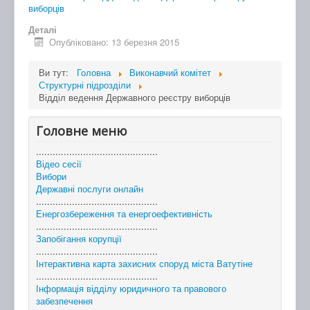
виборців
Деталі
Опубліковано: 13 березня 2015
Ви тут:
Головна
Виконавчий комітет
Структурні підрозділи
Відділ ведення Державного реєстру виборців
Головне меню
............................................
Відео сесії
Вибори
Державні послуги онлайн
............................................
Енергозбереження та енергоефективність
............................................
Запобігання корупції
............................................
Інтерактивна карта захисних споруд міста Ватутіне
............................................
Інформація відділу юридичного та правового
забезпечення