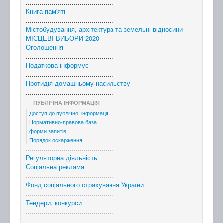
............................................
Книга пам'яті
............................................
Містобудування, архітектура та земельні відносини
МІСЦЕВІ ВИБОРИ 2020
Оголошення
............................................
Податкова інформує
............................................
Протидія домашньому насильству
............................................
ПУБЛІЧНА ІНФОРМАЦІЯ
Доступ до публічної інформації
Нормативно-правова база
форми запитів
Порядок оскарження
............................................
Регуляторна діяльність
Соціальна реклама
............................................
Фонд соціального страхування України
............................................
Тендери, конкурси
............................................