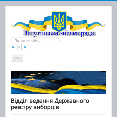
Пошук...
A-
A
A+
Головна
Новини
Документи
Міська рада
Відділ ведення Державного
реєстру виборців
Виконавчий комітет
Про місто та громаду