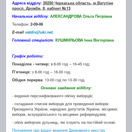
Адреса відділу
:
20250 Черкаська область, м.Ватутіне
просп. Дружби, 8, кабінет №13
Начальник відділу
:
АЛЕКСАНДРОВА Ольга Петрівна
Телефон:
2-09-06
E-mail
vatdrv@ukr.net
.
Головний спеціаліст
:
КУШМИЛЬОВА Інна Вікторівна
Графік роботи:
Понеділок - четвер: з
8-00 год – 16-45 год;
П’ятниця:
з 8-00 год – 16-00 год.
Обідня перерва
: 13-00 год по 13-30 год.
Основні завдання відділу:
- ведення персоніфікованого обліку виборців;
- складання списків виборців для проведення виборів
Президента України, народних депутатів України, місцевих
виборів, всеукраїнського та місцевих референдумів;
- облік виборчих дільниць, які існують на постійній основі.
Положення про відділ ведення Державного реєстру