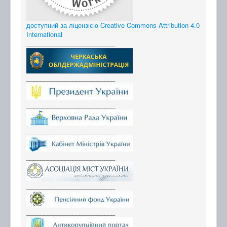
доступний за ліцензією Creative Commons Attribution 4.0
International
_________________________
_________________________
_________________________
_________________________
_________________________
_________________________
_________________________