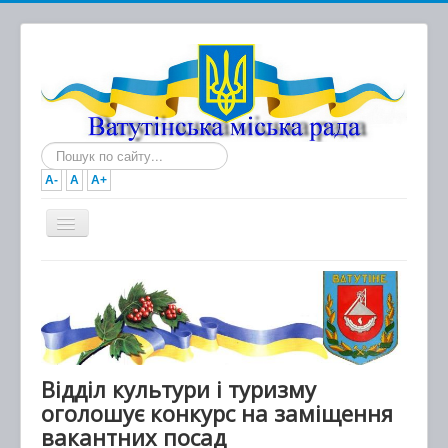
Пошук...
A-
A
A+
Головна
Новини
Документи
Міська рада
Відділ культури і туризму
оголошує конкурс на заміщення
Виконавчий комітет
вакантних посад
Про місто та громаду