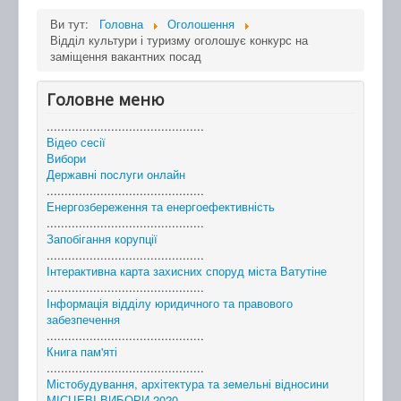
Ви тут:
Головна
Оголошення
Відділ культури і туризму оголошує конкурс на
заміщення вакантних посад
Головне меню
............................................
Відео сесії
Вибори
Державні послуги онлайн
............................................
Енергозбереження та енергоефективність
............................................
Запобігання корупції
............................................
Інтерактивна карта захисних споруд міста Ватутіне
............................................
Інформація відділу юридичного та правового
забезпечення
............................................
Книга пам'яті
............................................
Містобудування, архітектура та земельні відносини
МІСЦЕВІ ВИБОРИ 2020