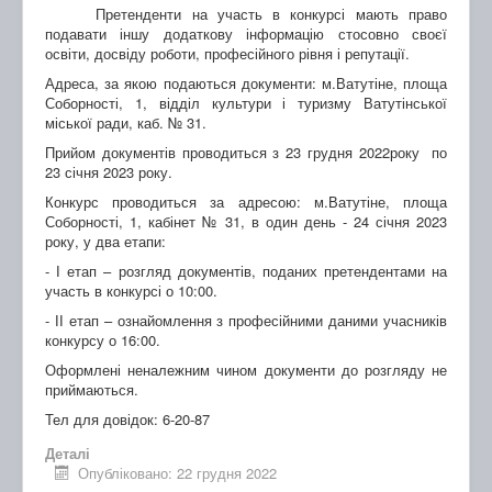
Претенденти на участь в конкурсі мають право
подавати іншу додаткову інформацію стосовно своєї
освіти, досвіду роботи, професійного рівня і репутації.
Адреса, за якою подаються документи: м.Ватутіне, площа
Соборності, 1, відділ культури і туризму Ватутінської
міської ради, каб. № 31.
Прийом документів проводиться з 23 грудня 2022року по
23 січня 2023 року.
Конкурс проводиться за адресою: м.Ватутіне, площа
Соборності, 1, кабінет № 31, в один день - 24 січня 2023
року, у два етапи:
- І етап – розгляд документів, поданих претендентами на
участь в конкурсі о 10:00.
- ІІ етап – ознайомлення з професійними даними учасників
конкурсу о 16:00.
Оформлені неналежним чином документи до розгляду не
приймаються.
Тел для довідок: 6-20-87
Деталі
Опубліковано: 22 грудня 2022