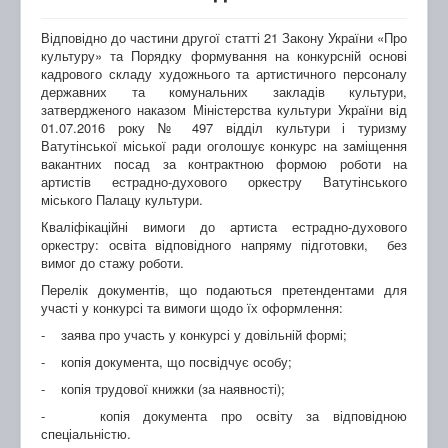
Відповідно до частини другої статті 21 Закону України «Про
культуру» та Порядку формування на конкурсній основі
кадрового складу художнього та артистичного персоналу
державних та комунальних закладів культури,
затвердженого наказом Міністерства культури України від
01.07.2016 року № 497 відділ культури і туризму
Ватутінської міської ради оголошує конкурс на заміщення
вакантних посад за контрактною формою роботи на
артистів естрадно-духового оркестру Ватутінського
міського Палацу культури.
Кваліфікаційні вимоги до артиста естрадно-духового
оркестру: освіта відповідного напряму підготовки, без
вимог до стажу роботи.
Перелік документів, що подаються претендентами для
участі у конкурсі та вимоги щодо їх оформлення:
- заява про участь у конкурсі у довільній формі;
- копія документа, що посвідчує особу;
- копія трудової книжки (за наявності);
- копія документа про освіту за відповідною
спеціальністю.