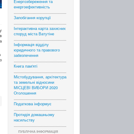
Енергозбереження та
енергоефективність
............................................
Запобігання корупції
............................................
Інтерактивна карта захисних
у
споруд міста Ватутіне
в
............................................
а
Інформація відділу
юридичного та правового
а
забезпечення
о
............................................
Книга пам'яті
............................................
Містобудування, архітектура
та земельні відносини
МІСЦЕВІ ВИБОРИ 2020
Оголошення
............................................
Податкова інформує
............................................
Протидія домашньому
насильству
............................................
ПУБЛІЧНА ІНФОРМАЦІЯ