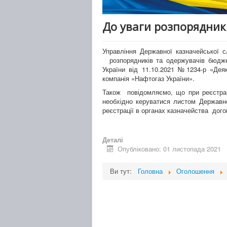
До уваги розпорядник
Управління Державної казначейської 
розпорядників та одержувачів бюдже
України від 11.10.2021 №1234-р «Деяк
компанія «Нафтогаз України».
Також повідомляємо, що при реєстрац
необхідно керуватися листом Державно
реєстрації в органах казначейства дого
Деталі
Опубліковано: 01 листопада 2021
Ви тут:
Головна
Оголошення