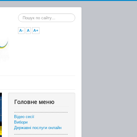
Пошук...
A-
A
A+
Головне меню
............................................
Відео сесії
Вибори
Державні послуги онлайн
............................................