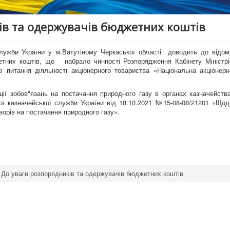
ів та одержувачів бюджетних коштів
служби України у м.Ватутіному Черкаської області доводить до відом
тних коштів, що набрало чинності Розпорядження Кабінету Міністрі
і питання діяльності акціонерного товариства «Національна акціонерн
ії зобов"язань на постачання природного газу в органах казначейств
ї казначейської служби України від 18.10.2021 №15-08-08/21201 «Щод
ворів на постачання природного газу».
До уваги розпорядників та одержувачів бюджетних коштів