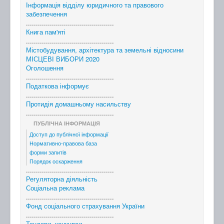
Інформація відділу юридичного та правового
забезпечення
............................................
Книга пам'яті
............................................
Містобудування, архітектура та земельні відносини
МІСЦЕВІ ВИБОРИ 2020
Оголошення
............................................
Податкова інформує
............................................
Протидія домашньому насильству
............................................
ПУБЛІЧНА ІНФОРМАЦІЯ
Доступ до публічної інформації
Нормативно-правова база
форми запитів
Порядок оскарження
............................................
Регуляторна діяльність
Соціальна реклама
............................................
Фонд соціального страхування України
............................................
Тендери, конкурси