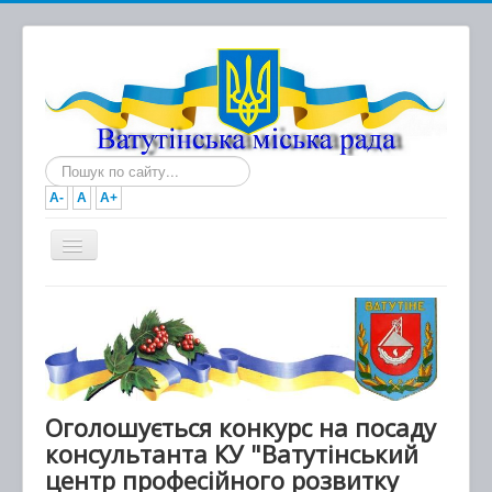
Пошук...
A-
A
A+
Головна
Новини
Документи
Міська рада
Оголошується конкурс на посаду
консультанта КУ "Ватутінський
Виконавчий комітет
центр професійного розвитку
Про місто та громаду