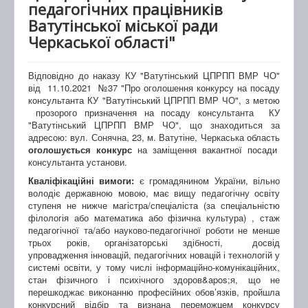
педагогічних працівників
Ватутінської міської ради
Черкаської області"
Відповідно до наказу КУ "Ватутінський ЦПРПП ВМР ЧО"
від 11.10.2021 №37 "Про оголошення конкурсу на посаду
консультанта КУ "Ватутінський ЦПРПП ВМР ЧО", з метою
прозорого призначення на посаду консультанта КУ
"Ватутінський ЦПРПП ВМР ЧО", що знаходиться за
адресою: вул. Сонячна, 23, м. Ватутіне, Черкаська область
оголошується конкурс
на заміщення вакантної посади
консультанта установи.
Кваліфікаційні вимоги:
є громадянином України, вільно
володіє державною мовою, має вищу педагогічну освіту
ступеня не нижче магістра/спеціаліста (за спеціальністю
філологія або математика або фізична культура) , стаж
педагогічної та/або науково-педагогічної роботи не менше
трьох років, організаторські здібності, досвід
упровадження інновацій, педагогічних новацій і технологій у
системі освіти, у тому числі інформаційно-комунікаційних,
стан фізичного і психічного здоров&apos;я, що не
перешкоджає виконанню професійних обов’язків, пройшла
конкурсний відбір та визнана переможцем конкурсу