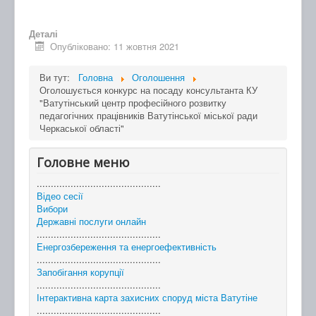
Деталі
Опубліковано: 11 жовтня 2021
Ви тут:
Головна
Оголошення
Оголошується конкурс на посаду консультанта КУ
"Ватутінський центр професійного розвитку
педагогічних працівників Ватутінської міської ради
Черкаської області"
Головне меню
............................................
Відео сесії
Вибори
Державні послуги онлайн
............................................
Енергозбереження та енергоефективність
............................................
Запобігання корупції
............................................
Інтерактивна карта захисних споруд міста Ватутіне
............................................