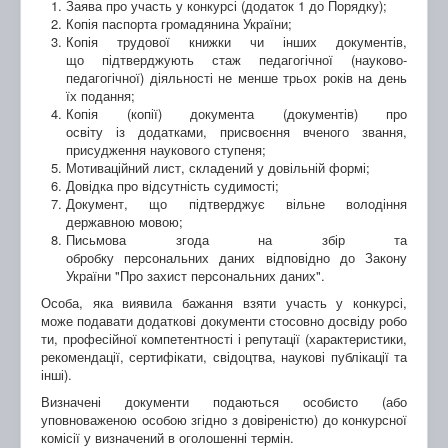
Заява про участь у конкурсі (додаток 1 до Порядку);
Копія паспорта громадянина України;
Копія трудової книжки чи інших документів,
що підтверджують стаж педагогічної (науково-
педагогічної) діяльності не менше трьох років на день
їх подання;
Копія (копії) документа (документів) про
освіту із додатками, присвоєння вченого звання,
присудження наукового ступеня;
Мотиваційний лист, складений у довільній формі;
Довідка про відсутність судимості;
Документ, що підтверджує вільне володіння
державною мовою;
Письмова згода на збір та
обробку персональних даних відповідно до Закону
України "Про захист персональних даних".
Особа, яка виявила бажання взяти участь у конкурсі,
може подавати додаткові документи стосовно досвіду робо
ти, професійної компетентності і репутації (характеристики,
рекомендації, сертифікати, свідоцтва, наукові публікації та
інші).
Визначені документи подаються особисто (або
уповноваженою особою згідно з довіреністю) до конкурсної
комісії у визначений в оголошенні термін.