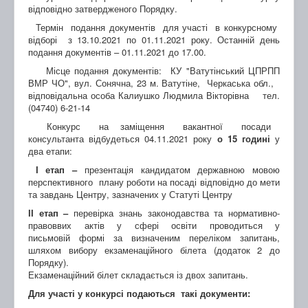
відповідно затвердженого Порядку.
Термін подання документів для участі в конкурсному
відборі з 13.10.2021 по 01.11.2021 року. Останній день
подання документів – 01.11.2021 до 17.00.
Місце подання документів: КУ "Ватутінський ЦПРПП
ВМР ЧО", вул. Сонячна, 23 м. Ватутіне, Черкаська обл.,
відповідальна особа Калиушко Людмила Вікторівна тел.
(04740) 6-21-14
Конкурс на заміщення вакантної посади
консультанта відбудеться 04.11.2021 року
о 15 годині
у
два етапи:
І етап –
презентація кандидатом державною мовою
перспективного плану роботи на посаді відповідно до мети
та завдань Центру, зазначених у Статуті Центру
ІІ етап
–
перевірка знань законодавства та нормативно-
правоввих актів у сфері освіти проводиться у
письмовій формі за визначеним переліком запитань,
шляхом вибору екзаменаційного білета (додаток 2 до
Порядку).
Екзаменаційний білет складається із двох запитань.
Для участі у конкурсі подаються такі документи: