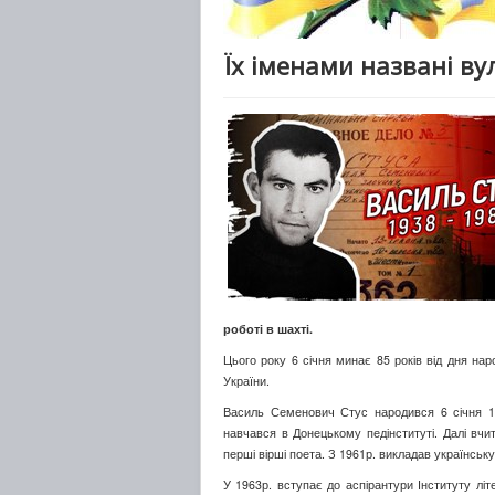
Їх іменами названі в
роботі в шахті.
Цього року 6 січня минає 85 років від дня нар
України.
Василь Семенович Стус народився 6 січня 193
навчався в Донецькому педінституті. Далі вчит
перші вірші поета. З 1961р. викладав українську
У 1963р. вступає до аспірантури Інституту літ