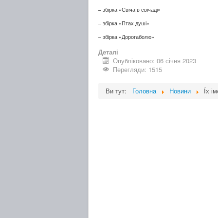
– збірка «Свіча в свічаді»
– збірка «Птах душі»
– збірка «Дорогаболю»
Деталі
Опубліковано: 06 січня 2023
Перегляди: 1515
Ви тут:
Головна
Новини
Їх і