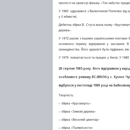
протесті на прем’єрі фільму «Тіні забутих предк
У 1965 одружився з Валентиною Попелюх від шл
у її вбивстві.
Дебютна збірка В. Стуса мала назву «Круговерт
дерева».
У 1972 разом з іншими українськими поетами й
основного терміну відправили у заслання. В 
громадянства. Його здоров’я було підірвано, ві
У 1979 повертається та працює у Києві. У 1980 р
28 серпня 1985 року. його відправили у карце
особливого режиму ВС-389/36 у с. Кучіно 
відбулося у листопаді 1989 році на Байковом
Творчість:
– збірка «Круговерть»
– збірка «Зимові дерева»
– збірка «Веселий цвинтар»
– збірка «Палімпсести»