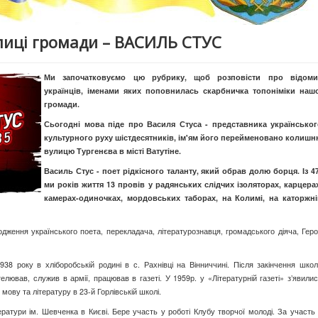
улиці громади – ВАСИЛЬ СТУС
Ми започатковуємо цю рубрику, щоб розповісти про відоми
українців, іменами яких поповнилась скарбничка топоніміки нашо
громади.
Сьогодні мова піде про Василя Стуса - представника українськог
культурного руху шістдесятників, ім'ям його перейменовано колишн
вулицю Тургенєва в місті Ватутіне.
Василь Стус - поет рідкісного таланту, який обрав долю борця. Із 4
ми років життя 13 провів у радянських слідчих ізоляторах, карцера
камерах-одиночках, мордовських таборах, на Колимі, на каторжні
одження українського поета, перекладача, літературознавця, громадського діяча, Гер
8 року в хліборобській родині в с. Рахнівці на Вінниччині. Після закінчення шко
елював, служив в армії, працював в газеті. У 1959р. у «Літературній газеті» з’явили
 мову та літературу в 23-й Горлівській школі.
ератури ім. Шевченка в Києві. Бере участь у роботі Клубу творчої молоді. За участь