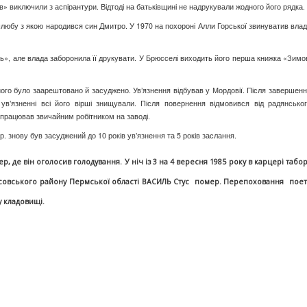
ів» виключили з аспірантури. Відтоді на батьківщині не надрукували жодного його рядка.
юбу з якою народився син Дмитро. У 1970 на похороні Алли Горської звинуватив вла
ь», але влада заборонила її друкувати. У Брюсселі виходить його перша книжка «Зимо
ого було заарештовано й засуджено. Ув’язнення відбував у Мордовії. Після завершен
ув’язненні всі його вірші знищували. Після повернення відмовився від радянсько
н працював звичайним робітником на заводі.
. знову був засуджений до 10 років ув’язнення та 5 років заслання.
р, де він оголосив голодування. У ніч із 3 на 4 вересня 1985 року в карцері табо
Чусовського району Пермської області ВАСИЛЬ Стус помер. Перепоховання поет
у кладовищі.