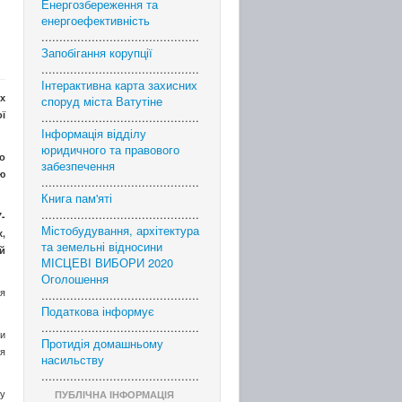
Енергозбереження та
енергоефективність
............................................
Запобігання корупції
............................................
Інтерактивна карта захисних
х
споруд міста Ватутіне
ї
............................................
Інформація відділу
юридичного та правового
о
забезпечення
ю
............................................
Книга пам'яті
............................................
7-
Містобудування, архітектура
х,
та земельні відносини
й
МІСЦЕВІ ВИБОРИ 2020
Оголошення
оя
............................................
Податкова інформує
............................................
ли
Протидія домашньому
ся
насильству
............................................
 у
ПУБЛІЧНА ІНФОРМАЦІЯ