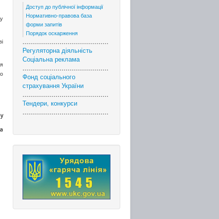
Доступ до публічної інформації
Нормативно-правова база
ду
форми запитів
Порядок оскарження
............................................
ві
Регуляторна діяльність
Соціальна реклама
ня
............................................
го
Фонд соціального
страхування України
............................................
Тендери, конкурси
............................................
ру
а