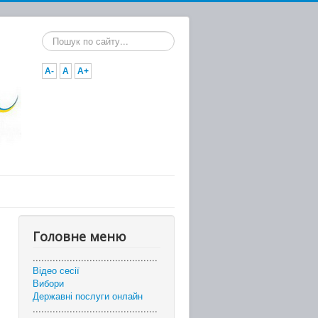
Пошук...
A-
A
A+
Головне меню
............................................
Відео сесії
Вибори
Державні послуги онлайн
............................................