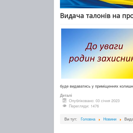
Видача талонів на пр
буде видаватись у приміщеннях колишні
Деталі
Опубліковано: 03 січня 2023
Перегляди: 1476
Ви тут:
Головна
Новини
Вида