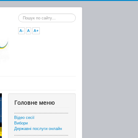
Пошук...
A-
A
A+
Головне меню
............................................
Відео сесії
Вибори
Державні послуги онлайн
............................................