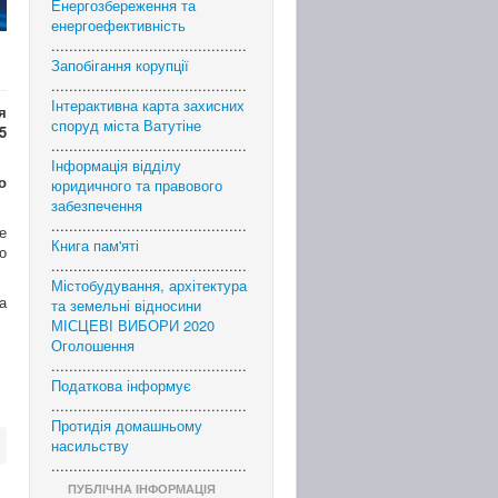
Енергозбереження та
енергоефективність
............................................
Запобігання корупції
............................................
Інтерактивна карта захисних
я
споруд міста Ватутіне
5
............................................
Інформація відділу
о
юридичного та правового
забезпечення
............................................
е
Книга пам'яті
о
............................................
Містобудування, архітектура
а
та земельні відносини
МІСЦЕВІ ВИБОРИ 2020
Оголошення
............................................
Податкова інформує
............................................
Протидія домашньому
насильству
............................................
ПУБЛІЧНА ІНФОРМАЦІЯ