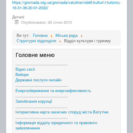
https://gromada.org.ua/gromada/vatutine/viddil-kulturi-i-turizmu-
16-31-36-20-01-2022/
Деталі
Опубліковано: 26 січня 2015
Ви тут:
Головна
Міська рада
Структурні підрозділи
Відділ культури і туризму
Головне меню
............................................
Відео сесії
Вибори
Державні послуги онлайн
............................................
Енергозбереження та енергоефективність
............................................
Запобігання корупції
............................................
Інтерактивна карта захисних споруд міста Ватутіне
............................................
Інформація відділу юридичного та правового
забезпечення