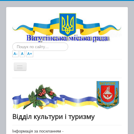
Пошук...
A-
A
A+
Головна
Новини
Документи
Міська рада
Відділ культури і туризму
Виконавчий комітет
Інформація за посиланням -
Про місто та громаду