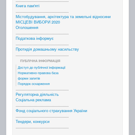
............................................
Книга пам'яті
............................................
Містобудування, архітектура та земельні відносини
МІСЦЕВІ ВИБОРИ 2020
Оголошення
............................................
Податкова інформує
............................................
Протидія домашньому насильству
............................................
ПУБЛІЧНА ІНФОРМАЦІЯ
Доступ до публічної інформації
Нормативно-правова база
форми запитів
Порядок оскарження
............................................
Регуляторна діяльність
Соціальна реклама
............................................
Фонд соціального страхування України
............................................
Тендери, конкурси
............................................