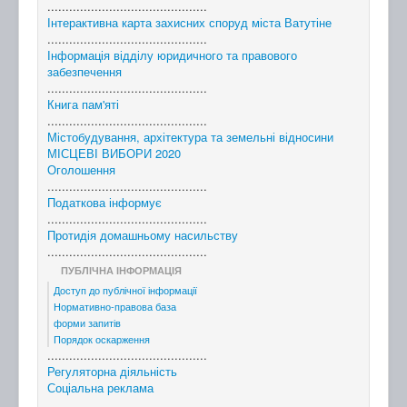
............................................
Інтерактивна карта захисних споруд міста Ватутіне
............................................
Інформація відділу юридичного та правового
забезпечення
............................................
Книга пам'яті
............................................
Містобудування, архітектура та земельні відносини
МІСЦЕВІ ВИБОРИ 2020
Оголошення
............................................
Податкова інформує
............................................
Протидія домашньому насильству
............................................
ПУБЛІЧНА ІНФОРМАЦІЯ
Доступ до публічної інформації
Нормативно-правова база
форми запитів
Порядок оскарження
............................................
Регуляторна діяльність
Соціальна реклама
............................................