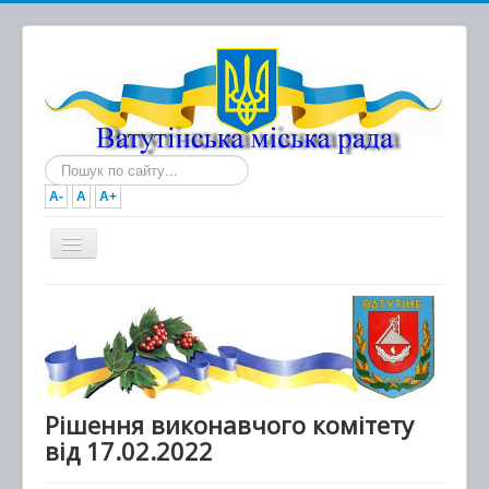
Пошук...
A-
A
A+
Головна
Новини
Документи
Міська рада
Рішення виконавчого комітету
від 17.02.2022
Виконавчий комітет
Про місто та громаду