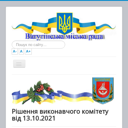
Пошук...
A-
A
A+
Головна
Новини
Документи
Міська рада
Рішення виконавчого комітету
від 13.10.2021
Виконавчий комітет
Про місто та громаду