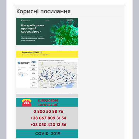
Корисні посилання
_________________________
_________________________