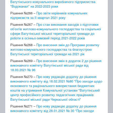
Ватутінського комунального виробничого підприємства
"Водоканал" на 2022-2023 роки
Рішення №266 –
Про звіти керівників комунальних
підприємств за ІІ квартал 2021 року
Рішення №267 –
Про стан виконання заходів з підготовки
об’єктів житлово-комунального господарства та соціальної
сфери Ватутінської міської територіальної громади до
роботи в осінньо-зимовий період 2021-2022 років
Рішення №268 –
Про внесення змін до Програми розвитку
житлово-комунального господарства та благоустрою
Ватутінської територіальної громади на 2021 рік
Рішення №269 –
Про внесення змін в додаток 2 до рішення
виконавчого комітету Ватутінської міської ради від
18.03.2021 № 96
Рішення №270 –
Про нову редакцію додатку до рішення
виконавчого комітету від 18.02.2021 №80 "Про заходи щодо
економного та раціонального використання бюджетних
коштів на утримання Комунальної установи "Ватутінський
центр професійного розвитку педагогічних працівників
Ватутінської міської ради Черкаської області"
Рішення №271 –
Про нову редакцію додатку до рішення
виконавчого комітету від 28.01.2021 № 30 "Про заходи