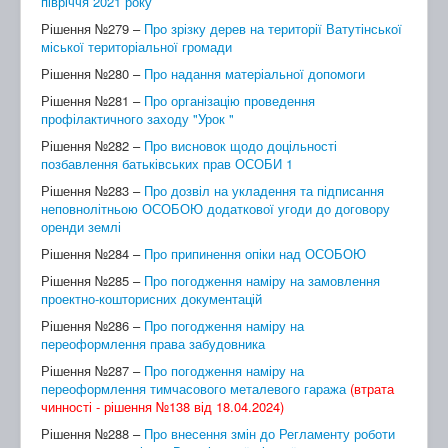
півріччя 2021 року
Рішення №279 –
Про зрізку дерев на території Ватутінської
міської територіальної громади
Рішення №280 –
Про надання матеріальної допомоги
Рішення №281 –
Про організацію проведення
профілактичного заходу "Урок "
Рішення №282 –
Про висновок щодо доцільності
позбавлення батьківських прав ОСОБИ 1
Рішення №283 –
Про дозвіл на укладення та підписання
неповнолітньою ОСОБОЮ додаткової угоди до договору
оренди землі
Рішення №284 –
Про припинення опіки над ОСОБОЮ
Рішення №285 –
Про погодження наміру на замовлення
проектно-кошторисних документацій
Рішення №286 –
Про погодження наміру на
переоформлення права забудовника
Рішення №287 –
Про погодження наміру на
переоформлення тимчасового металевого гаража
(втрата
чинності - рішення №138 від 18.04.2024)
Рішення №288 –
Про внесення змін до Регламенту роботи