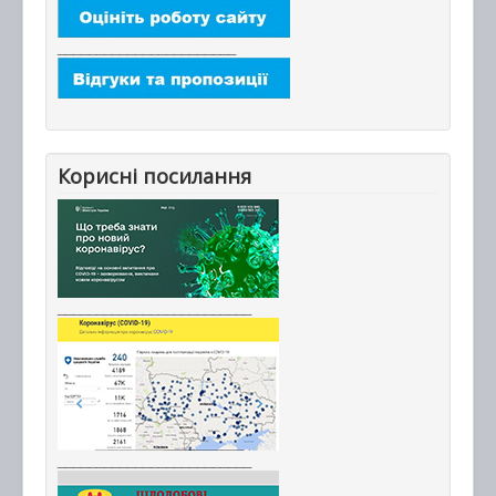
_______________________
Корисні посилання
_________________________
_________________________