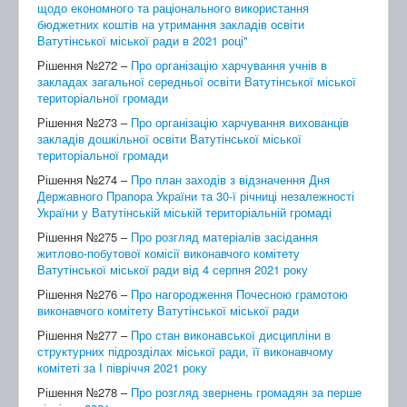
щодо економного та раціонального використання
бюджетних коштів на утримання закладів освіти
Ватутінської міської ради в 2021 році"
Рішення №272 –
Про організацію харчування учнів в
закладах загальної середньої освіти Ватутінської міської
територіальної громади
Рішення №273 –
Про організацію харчування вихованців
закладів дошкільної освіти Ватутінської міської
територіальної громади
Рішення №274 –
Про план заходів з відзначення Дня
Державного Прапора України та 30-ї річниці незалежності
України у Ватутінській міській територіальній громаді
Рішення №275 –
Про розгляд матеріалів засідання
житлово-побутової комісії виконавчого комітету
Ватутінської міської ради від 4 серпня 2021 року
Рішення №276 –
Про нагородження Почесною грамотою
виконавчого комітету Ватутінської міської ради
Рішення №277 –
Про стан виконавської дисципліни в
структурних підрозділах міської ради, її виконавчому
комітеті за І півріччя 2021 року
Рішення №278 –
Про розгляд звернень громадян за перше