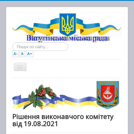
Пошук...
A-
A
A+
Головна
Новини
Документи
Міська рада
Рішення виконавчого комітету
від 19.08.2021
Виконавчий комітет
Про місто та громаду