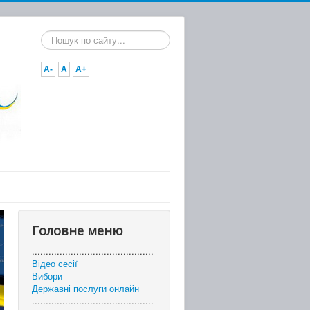
Пошук...
A-
A
A+
Головне меню
............................................
Відео сесії
Вибори
Державні послуги онлайн
............................................