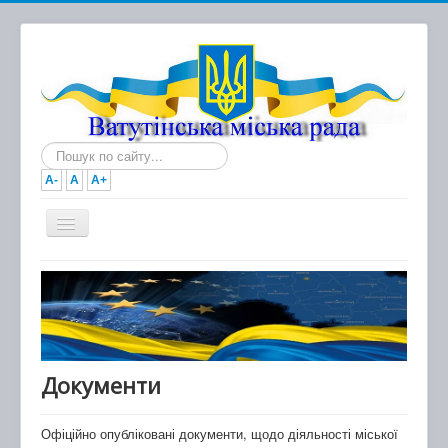
Пошук...
A-
A
A+
Головна
Новини
Документи
Міська рада
Документи
Виконавчий комітет
Офіційно опубліковані документи, щодо діяльності міської
Про місто та громаду