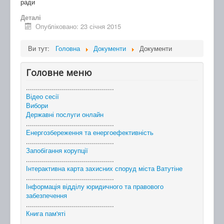
ради
Деталі
Опубліковано: 23 січня 2015
Ви тут:
Головна
Документи
Документи
Головне меню
............................................
Відео сесії
Вибори
Державні послуги онлайн
............................................
Енергозбереження та енергоефективність
............................................
Запобігання корупції
............................................
Інтерактивна карта захисних споруд міста Ватутіне
............................................
Інформація відділу юридичного та правового
забезпечення
............................................
Книга пам'яті
............................................