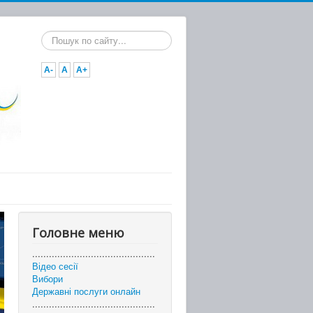
Пошук...
A-
A
A+
Головне меню
............................................
Відео сесії
Вибори
Державні послуги онлайн
............................................