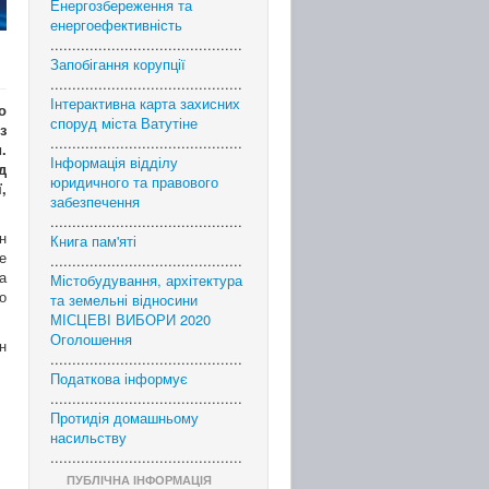
Енергозбереження та
енергоефективність
............................................
Запобігання корупції
............................................
Інтерактивна карта захисних
о
споруд міста Ватутіне
з
............................................
.
Інформація відділу
д
юридичного та правового
,
забезпечення
............................................
н
Книга пам'яті
е
............................................
а
Містобудування, архітектура
о
та земельні відносини
МІСЦЕВІ ВИБОРИ 2020
Оголошення
н
............................................
Податкова інформує
............................................
Протидія домашньому
насильству
............................................
ПУБЛІЧНА ІНФОРМАЦІЯ