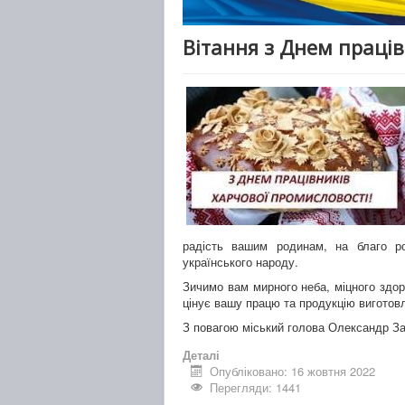
Вітання з Днем праців
радість вашим родинам, на благо ро
українського народу.
Зичимо вам мирного неба, міцного здоро
цінує вашу працю та продукцію виготов
З повагою міський голова Олександр Заб
Деталі
Опубліковано: 16 жовтня 2022
Перегляди: 1441