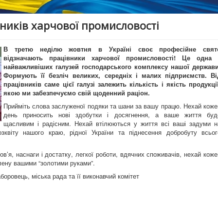
ників харчової промисловості
В третю неділю жовтня в Україні своє професійне свят
відзначають працівники харчової промисловості! Це одна 
найважливіших галузей господарського комплексу нашої держави
Формують її безліч великих, середніх і малих підприємств. Ві
працівників саме цієї галузі залежить кількість і якість продукції
якою ми забезпечуємо свій щоденний раціон.
Прийміть слова заслуженої подяки та шани за вашу працю. Нехай коже
день приносить нові здобутки і досягнення, а ваше життя буд
щасливим і радісним. Нехай втілюються у життя всі ваші задуми н
зквіту нашого краю, рідної України та піднесення добробуту всьог
в’я, наснаги і достатку, легкої роботи, вдячних споживачів, нехай коже
лену вашими “золотими руками”.
оровець, міська рада та її виконавчий комітет