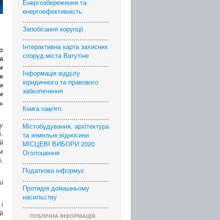
Енергозбереження та
енергоефективність
............................................
Запобігання корупції
............................................
Інтерактивна карта захисних
о
споруд міста Ватутіне
а
............................................
и
Інформація відділу
е
юридичного та правового
и
забезпечення
и
............................................
ь
Книга пам'яті
............................................
у
Містобудування, архітектура
.
та земельні відносини
й
МІСЦЕВІ ВИБОРИ 2020
м
Оголошення
,
............................................
Податкова інформує
............................................
і
Протидія домашньому
насильству
і
............................................
й
ПУБЛІЧНА ІНФОРМАЦІЯ