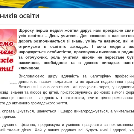
ників освіти
Щороку перша неділя жовтня дарує нам прекрасне свят
усіх освітян – День учителя. Для кожного з нас життєв
дорога розпочинається зі знань, умінь та навичок, які м
отримуємо в освітніх закладах. І хоча людина вж
народжується особистістю, враховуючи виховання родин
та оточуючих, роль учителя ніколи не перестане бут
важливою, необхідною та в деяких випадках навіт
ключовою.
Висловлюємо щиру вдячність за багаторічну професійн
діяльність нашим педагогам та ветеранам педагогічної праці
Визнання і шана освітянам, які працюють зараз, у надважки
освід, знання та любов до дітей, пристосовуючись до нових вимог і фор
ованців головне – людяність і патріотизм, вчите цілеспрямованості
єте до активного громадського життя.
 справа цінується, шанується і щедро винагороджується, а учительськ
плідними.
 духовно, фізично, продовжувати успішно працювати за покликанням 
ний талант дітям. Хай у ваших родинах всі будуть живі і здорові, ха