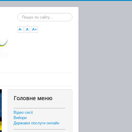
Пошук...
A-
A
A+
Головне меню
............................................
Відео сесії
Вибори
Державні послуги онлайн
............................................