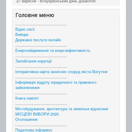
27 вересня - Всеукраїнський день дошкілля
Головне меню
............................................
Відео сесії
Вибори
Державні послуги онлайн
............................................
Енергозбереження та енергоефективність
............................................
Запобігання корупції
............................................
Інтерактивна карта захисних споруд міста Ватутіне
............................................
Інформація відділу юридичного та правового
забезпечення
............................................
Книга пам'яті
............................................
Містобудування, архітектура та земельні відносини
МІСЦЕВІ ВИБОРИ 2020
Оголошення
............................................
Податкова інформує