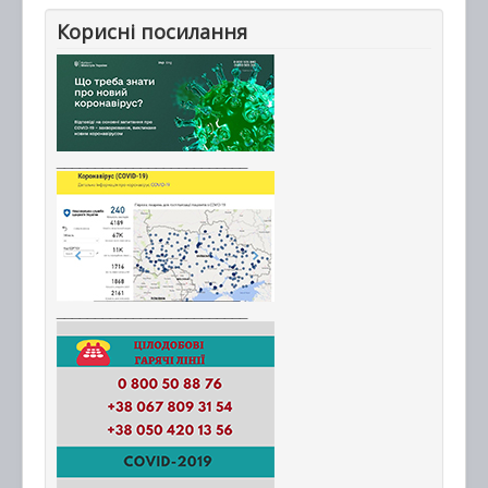
Корисні посилання
_________________________
_________________________