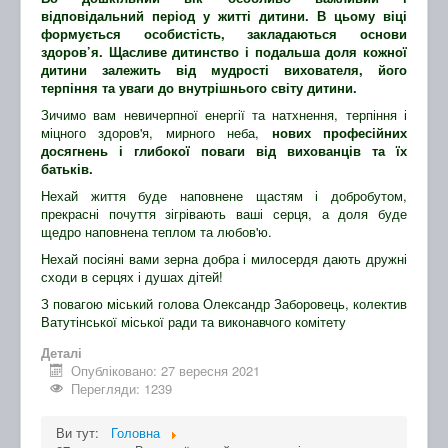
відповідальний період у житті дитини. В цьому віці
формується особистість, закладаються основи
здоров’я. Щасливе дитинство і подальша доля кожної
дитини залежить від мудрості вихователя, його
терпіння
та
уваги до внутрішнього світу дитини.
Зичимо вам невичерпної енергії та натхнення, терпіння і
міцного здоров'я, мирного неба,
нових професійних
досягнень і глибокої поваги від вихованців та їх
батьків.
Нехай життя буде наповнене щастям і добробутом,
прекрасні почуття зігрівають ваші серця, а доля буде
щедро наповнена теплом та любов'ю.
Нехай посіяні вами зерна добра і милосердя дають дружні
сходи в серцях і душах дітей!
З повагою міський голова Олександр Заборовець, колектив
Ватутінської міської ради та виконавчого комітету
Деталі
Опубліковано: 27 вересня 2021
Перегляди: 1239
Ви тут:
Головна