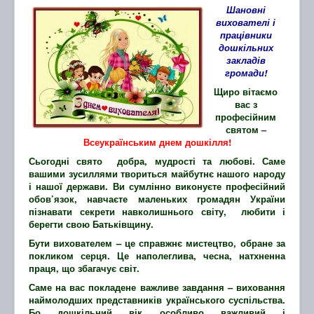
Шановні
вихователі і
працівники
дошкільних
закладів
громади
!
Щиро вітаємо
вас з
професійним
святом
–
Всеукраїнським днем дошкілля!
Сьогодні свято добра, мудрості та любові. Саме
вашими зусиллями твориться майбутнє нашого народу
і нашої держави. Ви сумлінно виконуєте професійний
обов’язок, навчаєте маленьких громадян України
пізнавати секрети навколишнього світу, любити і
берегти свою Батьківщину.
Бути вихователем – це справжнє мистецтво, обране за
покликом серця. Це наполеглива, чесна, натхненна
праця, що збагачує світ
.
Саме на вас покладене важливе завдання – виховання
наймолодших представників українського суспільства.
Бо дошкільний вік особливо важливий і