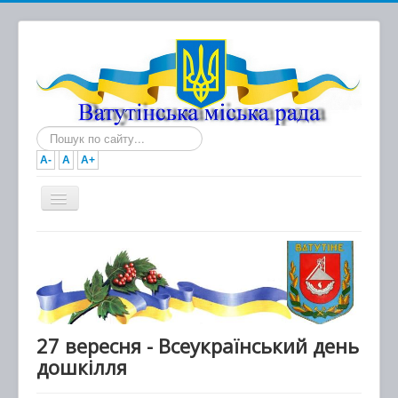
Пошук...
A-
A
A+
Головна
Новини
Документи
Міська рада
27 вересня - Всеукраїнський день
дошкілля
Виконавчий комітет
Про місто та громаду