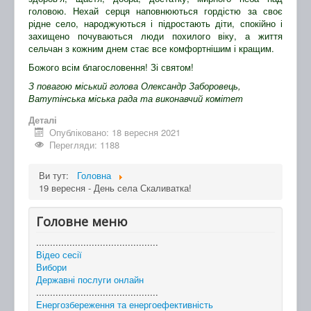
головою. Нехай серця наповнюються гордістю за своє
рідне село, народжуються і підростають діти, спокійно і
захищено почуваються люди похилого віку, а життя
сельчан з кожним днем стає все комфортнішим і кращим.
Божого всім благословення! Зі святом!
З повагою міський голова Олександр Заборовець,
Ватутінська міська рада та виконавчий комітет
Деталі
Опубліковано: 18 вересня 2021
Перегляди: 1188
Ви тут:
Головна
19 вересня - День села Скаливатка!
Головне меню
............................................
Відео сесії
Вибори
Державні послуги онлайн
............................................
Енергозбереження та енергоефективність