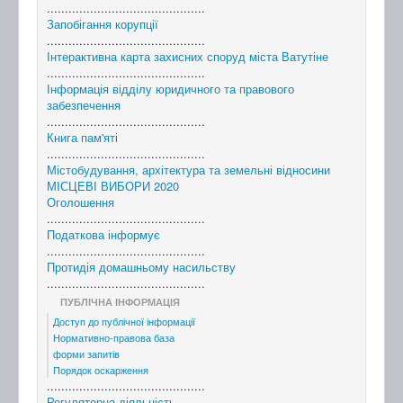
............................................
Запобігання корупції
............................................
Інтерактивна карта захисних споруд міста Ватутіне
............................................
Інформація відділу юридичного та правового
забезпечення
............................................
Книга пам'яті
............................................
Містобудування, архітектура та земельні відносини
МІСЦЕВІ ВИБОРИ 2020
Оголошення
............................................
Податкова інформує
............................................
Протидія домашньому насильству
............................................
ПУБЛІЧНА ІНФОРМАЦІЯ
Доступ до публічної інформації
Нормативно-правова база
форми запитів
Порядок оскарження
............................................
Регуляторна діяльність