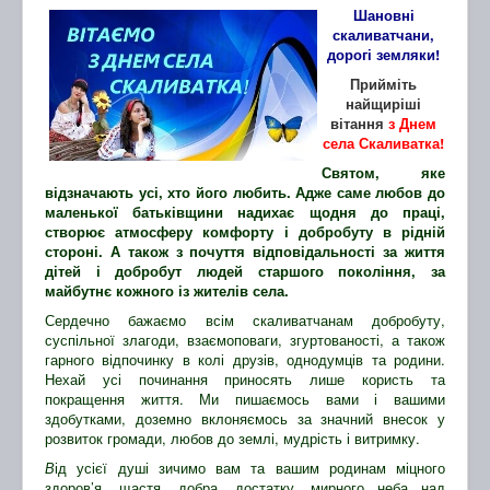
Шановні
скаливатчани,
дорогі земляки!
Прийміть
найщиріші
вітання
з Днем
села Скаливатка!
Святом, яке
відзначають усі, хто його любить. Адже саме любов до
маленької батьківщини надихає щодня до праці,
створює атмосферу комфорту і добробуту в рідній
стороні. А також з почуття відповідальності за життя
дітей і добробут людей старшого покоління, за
майбутнє кожного із жителів села.
Сердечно бажаємо всім скаливатчанам добробуту,
суспільної злагоди, взаємоповаги, згуртованості, а також
гарного відпочинку в колі друзів, однодумців та родини.
Нехай усі починання приносять лише користь та
покращення життя. Ми пишаємось вами і вашими
здобутками, доземно вклоняємось за значний внесок у
розвиток громади, любов до землі, мудрість і витримку.
В
ід усієї душі зичимо вам та вашим родинам міцного
здоров’я, щастя, добра, достатку, мирного неба над