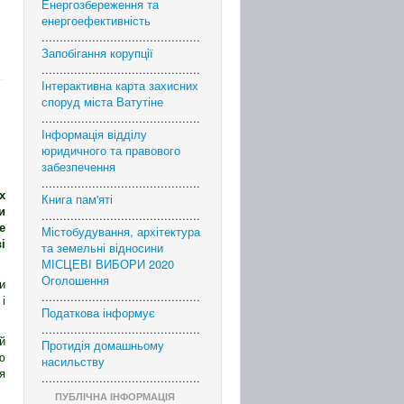
Енергозбереження та
енергоефективність
............................................
Запобігання корупції
............................................
Інтерактивна карта захисних
споруд міста Ватутіне
............................................
Інформація відділу
юридичного та правового
забезпечення
............................................
х
Книга пам'яті
и
............................................
е
Містобудування, архітектура
і
та земельні відносини
МІСЦЕВІ ВИБОРИ 2020
Оголошення
и
............................................
і
Податкова інформує
............................................
й
Протидія домашньому
ю
насильству
я
............................................
ПУБЛІЧНА ІНФОРМАЦІЯ