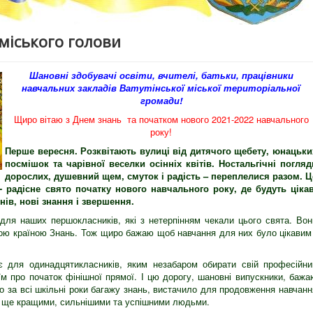
міського голови
Шановні здобувачі освіти, вчителі, батьки, працівники
навчальних закладів Ватутінської міської територіальної
громади!
Щиро вітаю з Днем знань та початком нового 2021-2022 навчального
року!
Перше вересня. Розквітають вулиці від дитячого щебету, юнацьки
посмішок та чарівної веселки осінніх квітів. Ностальгічні погляд
дорослих, душевний щем, смуток і радість – переплелися разом. Ц
- радісне свято початку нового навчального року, де будуть цікав
онів, нові знання і звершення.
для наших першокласників, які з нетерпінням чекали цього свята. Вон
ою країною Знань. Тож щиро бажаю щоб навчання для них було цікавим 
 для одинадцятикласників, яким незабаром обирати свій професійни
їм про початок фінішної прямої. І цю дорогу, шановні випускники, бажа
го за всі шкільні роки багажу знань, вистачило для продовження навчанн
и ще кращими, сильнішими та успішними людьми.