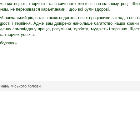
мінних оцінок, творчості та насиченого життя в навчальному році! Щир
ним, не переривався карантинами і щоб всі були здорові.
 навчальний рік, вітаю також педагогів і всіх працівників закладів освіти
рості і терпіння. Адже вам довірено найбільше багатство нашої країни 
оденну самовіддану працю, розуміння, турботу, мудрість і терпіння. Щаст
та творчих успіхів.
аборовець
знань міського голови