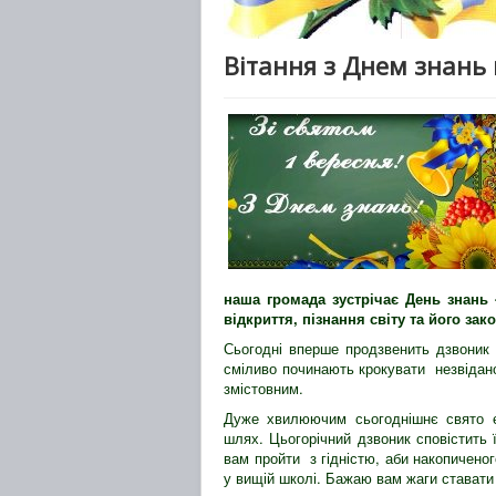
Вітання з Днем знань 
наша громада зустрічає День знань 
відкриття, пізнання світу та його зак
Сьогодні вперше продзвенить дзвоник 
сміливо починають крокувати незвідан
змістовним.
Дуже хвилюючим сьогоднішнє свято є
шлях. Цьогорічний дзвоник сповістить 
вам пройти з гідністю, аби накопичено
у вищій школі. Бажаю вам жаги стават