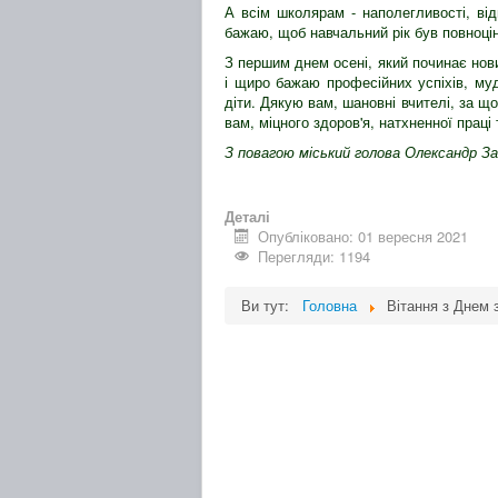
А всім школярам - наполегливості, від
бажаю, щоб навчальний рік був повноцін
З першим днем осені, який починає новий
і щиро бажаю професійних успіхів, муд
діти. Дякую вам, шановні вчителі, за щ
вам, міцного здоров'я, натхненної праці 
З повагою міський голова Олександр З
Деталі
Опубліковано: 01 вересня 2021
Перегляди: 1194
Ви тут:
Головна
Вітання з Днем 