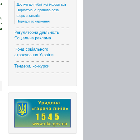
о
Доступ до публічної інформації
Нормативно-правова база
форми запитів
,
Порядок оскарження
-
............................................
я
Регуляторна діяльність
Соціальна реклама
............................................
Фонд соціального
страхування України
............................................
Тендери, конкурси
............................................