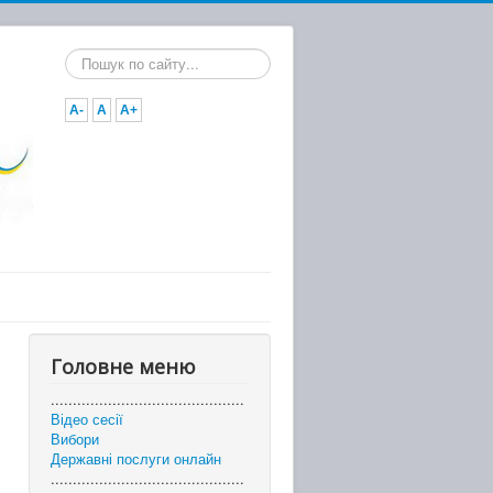
Пошук...
A-
A
A+
Головне меню
............................................
Відео сесії
Вибори
Державні послуги онлайн
............................................