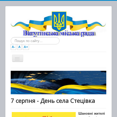
Пошук...
A-
A
A+
Головна
Новини
Документи
Міська рада
7 серпня - День села Стецівка
Виконавчий комітет
Шановні жителі
Про місто та громаду