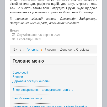
сімейної злагоди, радісних подій, достатку, мирного неба.
Хай не знають втоми ваші натруджені руки, буде щедрою
життєва нива і успішними справи на благо нашої громади.
З повагою міський голова Олександр Заборовець,
Ватутінська міська рада, виконавчий комітет
Деталі
Опубліковано: 06 серпня 2021
Перегляди: 1609
Ви тут:
Головна
7 серпня - День села Стецівка
Головне меню
............................................
Відео сесії
Вибори
Державні послуги онлайн
............................................
Енергозбереження та енергоефективність
............................................
Запобігання корупції
............................................
Інтерактивна карта захисних споруд міста Ватутіне