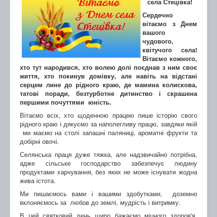
села Стецівка!
Сердечно
вітаємо з Днем
вашого
чудового,
квітучого села!
Вітаємо кожного,
хто тут народився, хто волею долі поєднав з ним своє
життя, хто покинув домівку, але навіть на відстані
серцем лине до рідного краю, де мамина колискова,
татові поради, безтурботне дитинство і скрашена
першими почуттями юність.
Вітаємо всіх, хто щоденною працею пише історію свого
рідного краю і дякуємо за наполегливу працю, завдяки якій
ми маємо на столі запашні паляниці, ароматні фрукти та
добірні овочі.
Селянська праця дуже тяжка, але надзвичайно потрібна,
адже сільське господарство забезпечує людину
продуктами харчування, без яких не може існувати жодна
жива істота.
Ми пишаємось вами і вашими здобутками, доземно
вклоняємось за любов до землі, мудрість і витримку.
В цей святковий день щиро бажаємо міцного здоров'я,