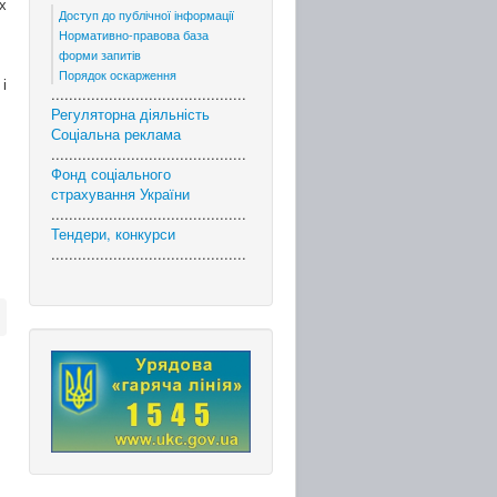
х
Доступ до публічної інформації
Нормативно-правова база
форми запитів
Порядок оскарження
і
............................................
Регуляторна діяльність
Соціальна реклама
............................................
Фонд соціального
страхування України
............................................
Тендери, конкурси
............................................