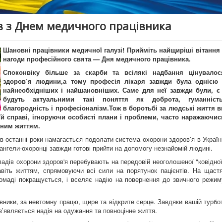
ов з Днем медичного працівника
Шановні працівники медичної галузі! Прийміть найщиріші вітання 
нагоди професійного свята — Дня медичного працівника.
Споконвіку більше за скарби та всілякі надбання цінувалос
здоров’я людини,а тому професія лікаря завжди була однією 
найнеобхідніших і найшановніших. Саме для неї завжди були, є 
будуть актуальними такі поняття як доброта, гуманність
благородність і професіоналізм.Тож в боротьбі за людські життя в
їй справі, ігноруючи особисті плани і проблеми, часто наражаючис
сним життям.
в останні роки намагається подолати система охорони здоров’я в Україні
і ангели-охоронці завжди готові прийти на допомогу незнайомій людині.
кладів охорони здоров'я перебувають на передовій неоголошеної "ковідної
авіть життям, спрямовуючи всі сили на порятунок пацієнтів. На щастя
 громаді покращується, і вселяє надію на повернення до звичного режим
івники, за невтомну працю, щире та відкрите серце. Завдяки вашій турбот
 з’являється надія на одужання та повноцінне життя.