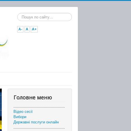
Пошук...
A-
A
A+
Головне меню
............................................
Відео сесії
Вибори
Державні послуги онлайн
............................................