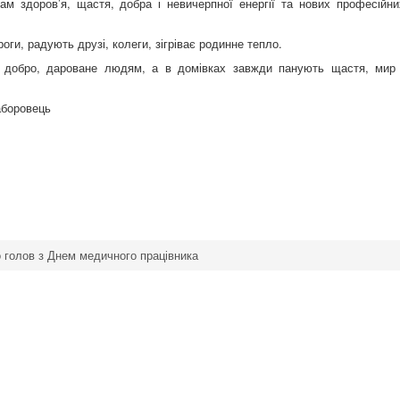
 здоров’я, щастя, добра і невичерпної енергії та нових професійни
ги, радують друзі, колеги, зігріває родинне тепло.
 добро, дароване людям, а в домівках завжди панують щастя, мир 
аборовець
о голов з Днем медичного працівника