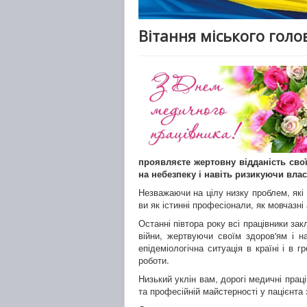
Вітання міського гол
проявляєте жертовну відданість сво
на небезпеку і навіть ризикуючи вла
Незважаючи на цілу низку проблем, які 
ви як істинні професіонали, як мовчазн
Останні півтора року всі працівники за
війни, жертвуючи своїм здоров'ям і н
епідеміологічна ситуація в країні і в
роботи.
Низький уклін вам, дорогі медичні прац
та професійній майстерності у пацієнта