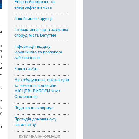
Енергозбереження та
енергоефективність
............................................
Запобігання корупції
............................................
Інтерактивна карта захисних
з
споруд міста Ватутіне
............................................
я
Інформація відділу
з
юридичного та правового
і
забезпечення
,
............................................
и
Книга пам'яті
ь
............................................
Містобудування, архітектура
та земельні відносини
,
МІСЦЕВІ ВИБОРИ 2020
Оголошення
"
............................................
,
Податкова інформує
у
............................................
Протидія домашньому
насильству
і
............................................
ПУБЛІЧНА ІНФОРМАЦІЯ