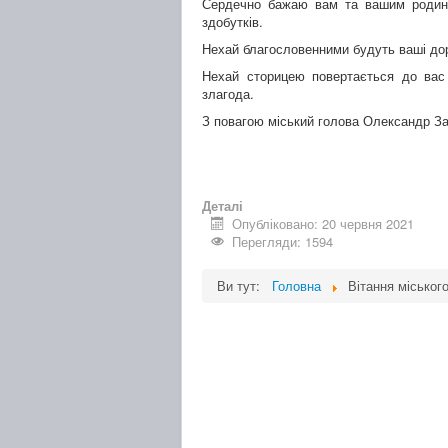
Сердечно бажаю вам та вашим родинам
здобутків.
Нехай благословенними будуть ваші доро
Нехай сторицею повертається до вас
злагода.
З повагою міський голова Олександр З
Деталі
Опубліковано: 20 червня 2021
Перегляди: 1594
Ви тут:
Головна
Вітання міськог