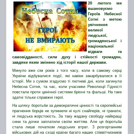
2
0 лютого ми
вшановуємо
Героїв Небесної
Сотні з метою
увічнення
великої
людської,
громадянської і
національної
відваги та
самовідданості, сили духу і стійкості громадян,
завдяки яким змінено хід історії нашої держави.
Минуло вже сім років з того часу, коли в самому серці
України відбувалися події, які навіки закарбувалися в її
історії. Ми з сумом згадуємо ті лютневі дні, коли загинула
Небесна Сотня, та час, коли учасники Революції Гідності
повстали проти цинічної системи брехні та фальші. На таке
здатні тільки справжні герої.
На шляху боротьби за демократичні цінності та європейські
прагнення борців не зупинили ні кулі снайперів, ні гранати,
ні людська жорстокість. За таку жадану свободу найкращі
сини та дочки заплатили своїм життям. Але ця боротьба
стала лише початком людських втрат. З розгортанням
військових дій на сході країни багато наших співвітчизників