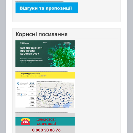
Корисні посилання
_________________________
_________________________