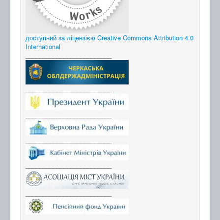
доступний за ліцензією Creative Commons Attribution 4.0
International
_________________________
_________________________
_________________________
_________________________
_________________________
_________________________
_________________________