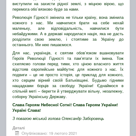
виступили на захисти рідної землі, з міцною вірою, що
перемога обо`вязково буде за нами.
Революція Гідності змінила не тільки країну, вона змінила
кожного з нас. Ми навчилися брати на себе нехай
маленьку, але відповідальність, навчилися бути
небайдужими. А в державі народилася нація, яка не дасть
розділити свою землю, і стоятиме за Україну до
останнього. Ми нею пишаємося.
Для нас, українців, є святим обов’язком вшановувати
Героїв Революції Гідності та пам’ятати їх імена. Тож
схиляємо голови перед тими, хто ціною власного життя
відстояв європейське майбутнє для кожного з нас. Їх
подвиги – це не просто історія, це приклад для кожного,
хто серцем вірний своїй Батьківщині. Будьмо гідними
нащадками борців за свободу України! Єднаймося в
спільній меті – берегти й утверджувати вільну, незалежну,
соборну Українську Державу.
Слава Героям Небесної Сотні!
Слава Героям України!
Україні Слава!
З повагою
міський голова Олександр Заборовець
Деталі
Опубліковано: 19 лютого 2021