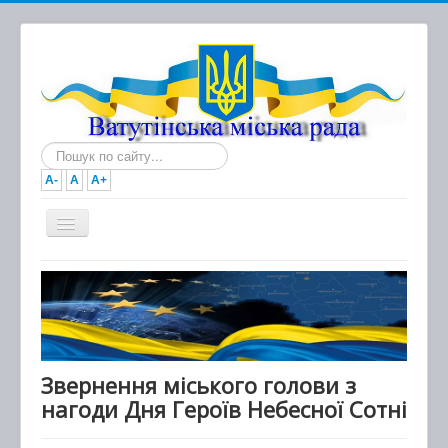
Пошук...
A-
A
A+
Головна
Новини
Документи
Міська рада
Звернення міського голови з
нагоди Дня Героїв Небесної Сотні
Виконавчий комітет
Про місто та громаду