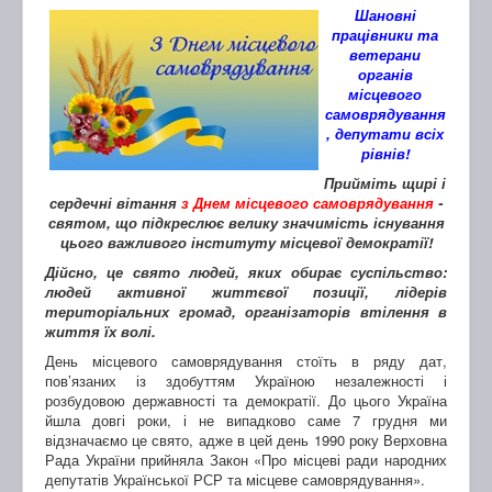
Шановні
працівники та
ветерани
органів
місцевого
самоврядування
, депутати всіх
рівнів!
Прийміть щирі і
сердечні вітання
з Днем місцевого самоврядування
-
святом, що підкреслює велику значимість існування
цього важливого інституту місцевої демократії!
Дійсно, це свято людей, яких обирає суспільство:
людей активної життєвої позиції, лідерів
територіальних громад, організаторів втілення в
життя їх волі.
День місцевого самоврядування стоїть в ряду дат,
пов’язаних із здобуттям Україною незалежності і
розбудовою державності та демократії. До цього Україна
йшла довгі роки, і не випадково саме 7 грудня ми
відзначаємо це свято, адже в цей день 1990 року Верховна
Рада України прийняла Закон «Про місцеві ради народних
депутатів Української РСР та місцеве самоврядування».