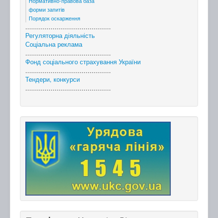
Нормативно-правова база
форми запитів
Порядок оскарження
............................................
Регуляторна діяльність
Соціальна реклама
............................................
Фонд соціального страхування України
............................................
Тендери, конкурси
............................................