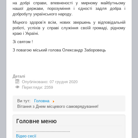
на добрі справи, впевненості у мирному майбутньому
нашої держави, порозуміння і єдності задля добра і
добробуту українського народу.
Міцного здоров’я всім, нових звершень у відповідальній
роботі, успіхів у справі служіння своїй громаді, рідному
краю і Україні.
Зі святом !
З повагою міський голова Олександр Заборовець
Деталі
Опубліковано: 07 грудня 2020
Перегляди: 2359
Ви тут:
Головна
Вітання з Днем місцевого самоврядування!
Головне меню
............................................
Відео сесії