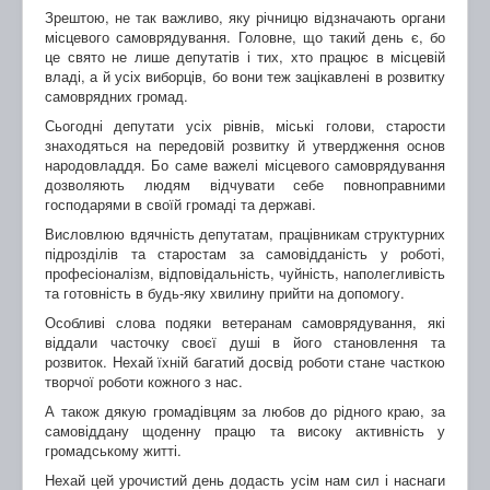
Зрештою, не так важливо, яку річницю відзначають органи
місцевого самоврядування. Головне, що такий день є, бо
це свято не лише депутатів і тих, хто працює в місцевій
владі, а й усіх виборців, бо вони теж зацікавлені в розвитку
самоврядних громад.
Сьогодні депутати усіх рівнів, міські голови, старости
знаходяться на передовій розвитку й утвердження основ
народовладдя. Бо саме важелі місцевого самоврядування
дозволяють людям відчувати себе повноправними
господарями в своїй громаді та державі.
Висловлюю вдячність депутатам, працівникам структурних
підрозділів та старостам за самовідданість у роботі,
професіоналізм, відповідальність, чуйність, наполегливість
та готовність в будь-яку хвилину прийти на допомогу.
Особливі слова подяки ветеранам самоврядування, які
віддали часточку своєї душі в його становлення та
розвиток. Нехай їхній багатий досвід роботи стане часткою
творчої роботи кожного з нас.
А також дякую громадівцям за любов до рідного краю, за
самовіддану щоденну працю та високу активність у
громадському житті.
Нехай цей урочистий день додасть усім нам сил і наснаги