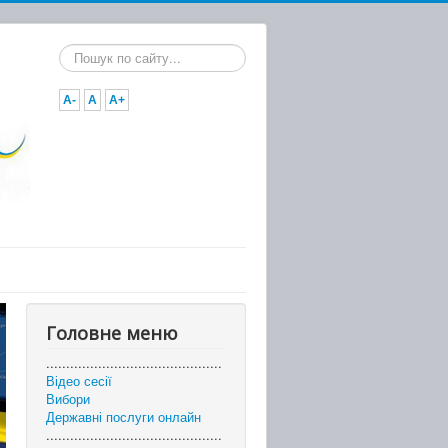
Пошук...
A-
A
A+
Головне меню
............................................
Відео сесії
Вибори
Державні послуги онлайн
............................................