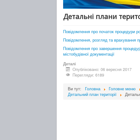
Детальні плани терит
Повідомлення про початок процедури роз
Повідомлення, розгляд та врахування п
Повідомлення про завершення процедури
містобудівної документації
Деталі
Опубліковано: 06 вересня 2017
Перегляди: 6189
Ви тут:
Головна
Головне меню
Детальний план території
Детальн