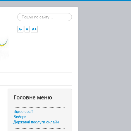
Пошук...
A-
A
A+
Головне меню
............................................
Відео сесії
Вибори
Державні послуги онлайн
............................................