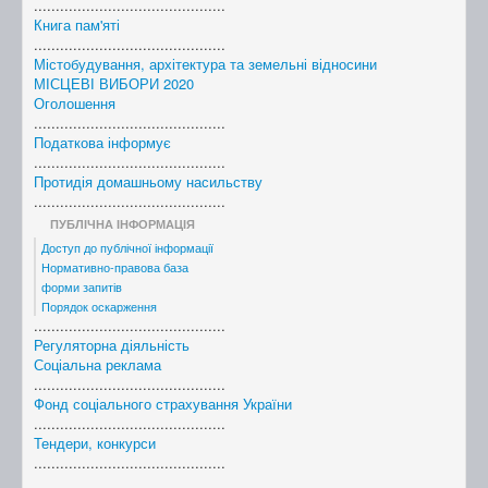
............................................
Книга пам'яті
............................................
Містобудування, архітектура та земельні відносини
МІСЦЕВІ ВИБОРИ 2020
Оголошення
............................................
Податкова інформує
............................................
Протидія домашньому насильству
............................................
ПУБЛІЧНА ІНФОРМАЦІЯ
Доступ до публічної інформації
Нормативно-правова база
форми запитів
Порядок оскарження
............................................
Регуляторна діяльність
Соціальна реклама
............................................
Фонд соціального страхування України
............................................
Тендери, конкурси
............................................