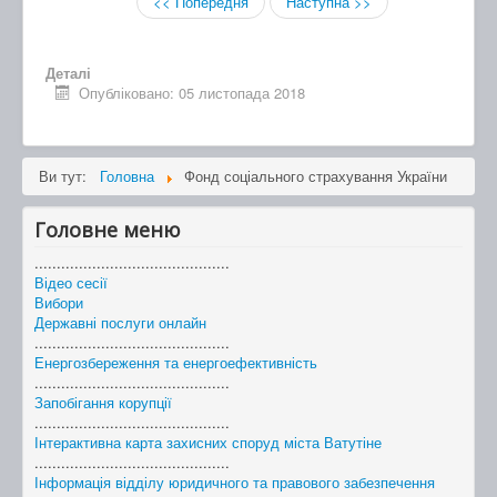
<< Попередня
Наступна >>
Деталі
Опубліковано: 05 листопада 2018
Ви тут:
Головна
Фонд соціального страхування України
Головне меню
............................................
Відео сесії
Вибори
Державні послуги онлайн
............................................
Енергозбереження та енергоефективність
............................................
Запобігання корупції
............................................
Інтерактивна карта захисних споруд міста Ватутіне
............................................
Інформація відділу юридичного та правового забезпечення